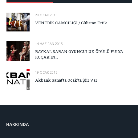
29 OCAK 2015
VENEDİK CAMCILIĞI / Gülistan Ertik
14 HAZIRAN 2015
BAYKAL SARAN OYUNCULUK ÖDÜLÜ FULYA
KOÇAK’IN…
19 OCAK 2015
Akbank Sanat’ta Ocak’ta Şiir Var
HAKKINDA