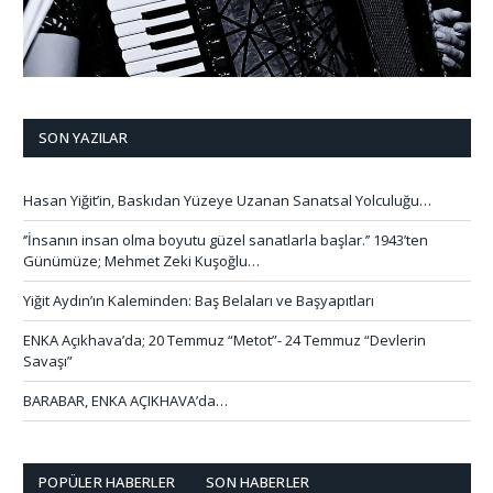
SON YAZILAR
Hasan Yiğit’in, Baskıdan Yüzeye Uzanan Sanatsal Yolculuğu…
‘’İnsanın insan olma boyutu güzel sanatlarla başlar.’’ 1943’ten
Günümüze; Mehmet Zeki Kuşoğlu…
Yiğit Aydın’ın Kaleminden: Baş Belaları ve Başyapıtları
ENKA Açıkhava’da; 20 Temmuz “Metot”- 24 Temmuz “Devlerin
Savaşı”
BARABAR, ENKA AÇIKHAVA’da…
POPÜLER HABERLER
SON HABERLER