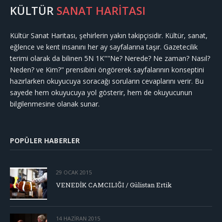
KÜLTÜR
SANAT HARİTASI
Kültür Sanat Haritası, şehirlerin yakın takipçisidir. Kültür, sanat,
eğlence ve kent insanını her ay sayfalarına taşır. Gazetecilik
terimi olarak da bilinen 5N 1K""Ne? Nerede? Ne zaman? Nasıl?
Neden? ve Kim?" prensibini öngörerek sayfalarının konseptini
hazırlarken okuyucuya soracağı soruların cevaplarını verir. Bu
sayede hem okuyucuya yol gösterir, hem de okuyucunun
bilgilenmesine olanak sunar.
POPÜLER HABERLER
29 OCAK 2015
VENEDİK CAMCILIĞI / Gülistan Ertik
14 HAZIRAN 2015