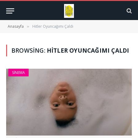
Anasayfa
Hitler Oyuncağımı Çaldı
»
BROWSING:
HITLER OYUNCAĞIMI ÇALDI
SINEMA