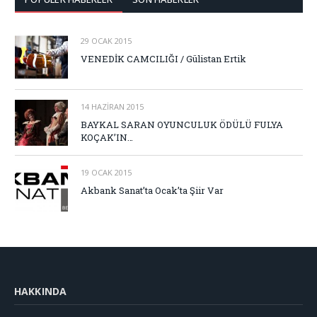
29 OCAK 2015
VENEDİK CAMCILIĞI / Gülistan Ertik
14 HAZIRAN 2015
BAYKAL SARAN OYUNCULUK ÖDÜLÜ FULYA
KOÇAK’IN…
19 OCAK 2015
Akbank Sanat’ta Ocak’ta Şiir Var
HAKKINDA