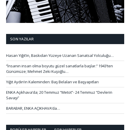
SON YAZILAR
Hasan Yiğit’in, Baskıdan Yüzeye Uzanan Sanatsal Yolculuğu…
‘’İnsanın insan olma boyutu güzel sanatlarla başlar.’’ 1943’ten
Günümüze; Mehmet Zeki Kuşoğlu…
Yiğit Aydın’ın Kaleminden: Baş Belaları ve Başyapıtları
ENKA Açıkhava’da; 20 Temmuz “Metot”- 24 Temmuz “Devlerin
Savaşı”
BARABAR, ENKA AÇIKHAVA’da…
POPÜLER HABERLER
SON HABERLER