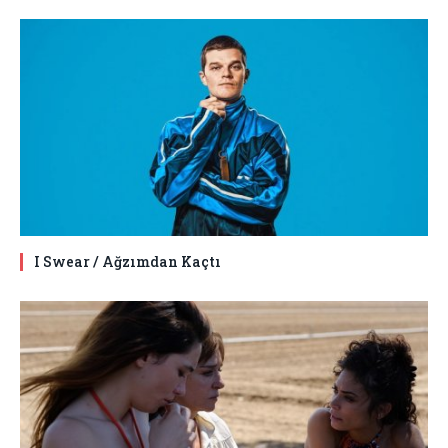
I Swear / Ağzımdan Kaçtı