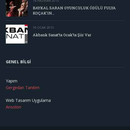
14 HAZIRAN 2015
BAYKAL SARAN OYUNCULUK ÖDÜLÜ FULYA
KOÇAK’IN…
19 OCAK 2015
Akbank Sanat’ta Ocak’ta Şiir Var
GENEL BILGI
Yapım
Gergedan Tanıtım
Web Tasarım Uygulama
Ansolon