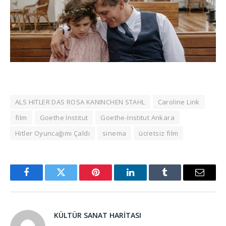
ALS HITLER DAS ROSA KANINCHEN STAHL
Caroline Link
film
Goethe Institut
Goethe-Institut Ankara
Hitler Oyuncağımı Çaldı
sinema
ücretsiz film
Facebook
Twitter
Pinterest
LinkedIn
Tumblr
Email
KÜLTÜR SANAT HARITASI