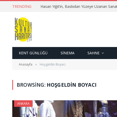
TRENDING
Hasan Yiğit’in, Baskıdan Yüzeye Uzanan Sana
KENT GÜNLÜĞÜ
SINEMA
SAHNE
Anasayfa
Hoşgeldin Boyacı
»
BROWSING:
HOŞGELDIN BOYACI
ANKARA