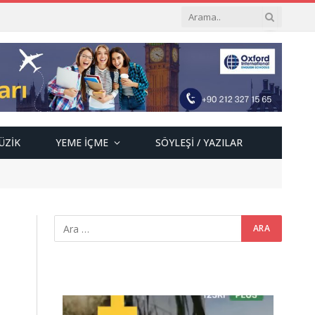
ÜZIK
YEME İÇME
SÖYLEŞI / YAZILAR
Video
oynatıcı