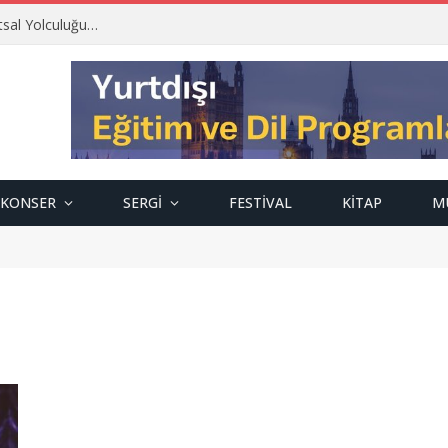
tsal Yolculuğu…
KONSER
SERGI
FESTIVAL
KITAP
M