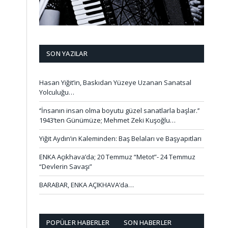
SON YAZILAR
Hasan Yiğit’in, Baskıdan Yüzeye Uzanan Sanatsal
Yolculuğu…
‘’İnsanın insan olma boyutu güzel sanatlarla başlar.’’
1943’ten Günümüze; Mehmet Zeki Kuşoğlu…
Yiğit Aydın’ın Kaleminden: Baş Belaları ve Başyapıtları
ENKA Açıkhava’da; 20 Temmuz “Metot”- 24 Temmuz
“Devlerin Savaşı”
BARABAR, ENKA AÇIKHAVA’da…
POPÜLER HABERLER
SON HABERLER