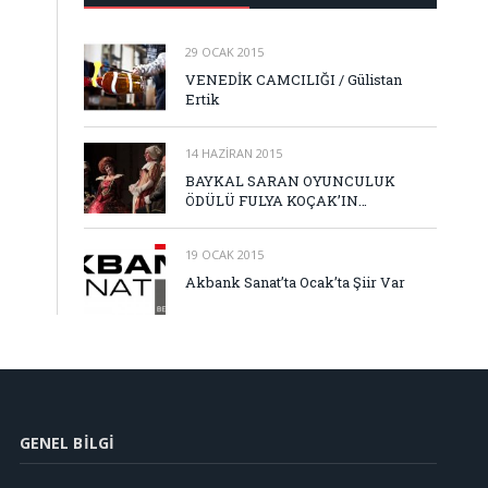
29 OCAK 2015
VENEDİK CAMCILIĞI / Gülistan
Ertik
14 HAZIRAN 2015
BAYKAL SARAN OYUNCULUK
ÖDÜLÜ FULYA KOÇAK’IN…
19 OCAK 2015
Akbank Sanat’ta Ocak’ta Şiir Var
GENEL BILGI