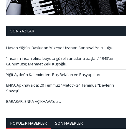
SON YAZILAR
Hasan Yiğit’in, Baskıdan Yüzeye Uzanan Sanatsal Yolculuğu…
‘’İnsanın insan olma boyutu güzel sanatlarla başlar.’’ 1943’ten
Günümüze; Mehmet Zeki Kuşoğlu…
Yiğit Aydın’ın Kaleminden: Baş Belaları ve Başyapıtları
ENKA Açıkhava’da; 20 Temmuz “Metot”- 24 Temmuz “Devlerin
Savaşı”
BARABAR, ENKA AÇIKHAVA’da…
POPÜLER HABERLER
SON HABERLER