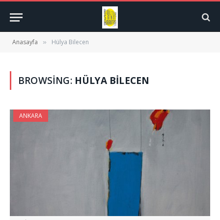
Anasayfa
Hülya Bilecen
»
BROWSING:
HÜLYA BILECEN
ANKARA