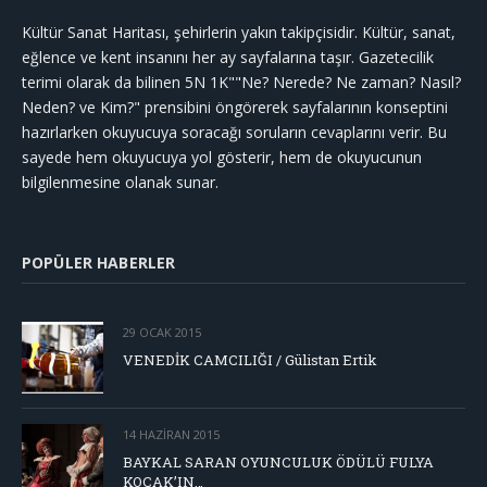
Kültür Sanat Haritası, şehirlerin yakın takipçisidir. Kültür, sanat,
eğlence ve kent insanını her ay sayfalarına taşır. Gazetecilik
terimi olarak da bilinen 5N 1K""Ne? Nerede? Ne zaman? Nasıl?
Neden? ve Kim?" prensibini öngörerek sayfalarının konseptini
hazırlarken okuyucuya soracağı soruların cevaplarını verir. Bu
sayede hem okuyucuya yol gösterir, hem de okuyucunun
bilgilenmesine olanak sunar.
POPÜLER HABERLER
29 OCAK 2015
VENEDİK CAMCILIĞI / Gülistan Ertik
14 HAZIRAN 2015
BAYKAL SARAN OYUNCULUK ÖDÜLÜ FULYA
KOÇAK’IN…