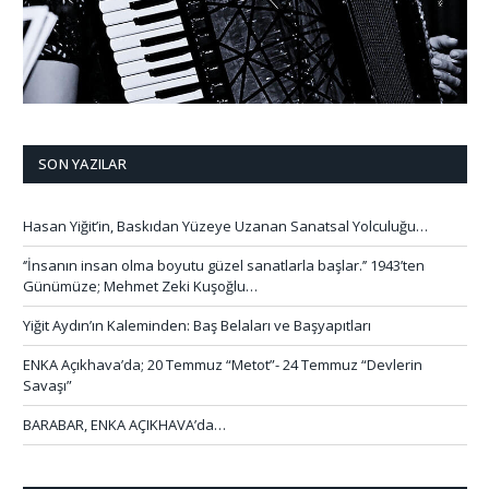
SON YAZILAR
Hasan Yiğit’in, Baskıdan Yüzeye Uzanan Sanatsal Yolculuğu…
‘’İnsanın insan olma boyutu güzel sanatlarla başlar.’’ 1943’ten
Günümüze; Mehmet Zeki Kuşoğlu…
Yiğit Aydın’ın Kaleminden: Baş Belaları ve Başyapıtları
ENKA Açıkhava’da; 20 Temmuz “Metot”- 24 Temmuz “Devlerin
Savaşı”
BARABAR, ENKA AÇIKHAVA’da…