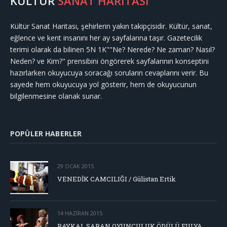
KÜLTÜR
SANAT HARİTASI
Kültür Sanat Haritası, şehirlerin yakın takipçisidir. Kültür, sanat,
eğlence ve kent insanını her ay sayfalarına taşır. Gazetecilik
terimi olarak da bilinen 5N 1K""Ne? Nerede? Ne zaman? Nasıl?
Neden? ve Kim?" prensibini öngörerek sayfalarının konseptini
hazırlarken okuyucuya soracağı soruların cevaplarını verir. Bu
sayede hem okuyucuya yol gösterir, hem de okuyucunun
bilgilenmesine olanak sunar.
POPÜLER HABERLER
29 OCAK 2015
VENEDİK CAMCILIĞI / Gülistan Ertik
14 HAZIRAN 2015
BAYKAL SARAN OYUNCULUK ÖDÜLÜ FULYA