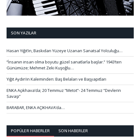
SON YAZILAR
Hasan Yiğit’in, Baskıdan Yüzeye Uzanan Sanatsal Yolculuğu…
‘’İnsanın insan olma boyutu güzel sanatlarla başlar.’’ 1943’ten
Günümüze; Mehmet Zeki Kuşoğlu…
Yiğit Aydın’ın Kaleminden: Baş Belaları ve Başyapıtları
ENKA Açıkhava’da; 20 Temmuz “Metot”- 24 Temmuz “Devlerin
Savaşı”
BARABAR, ENKA AÇIKHAVA’da…
POPÜLER HABERLER
SON HABERLER