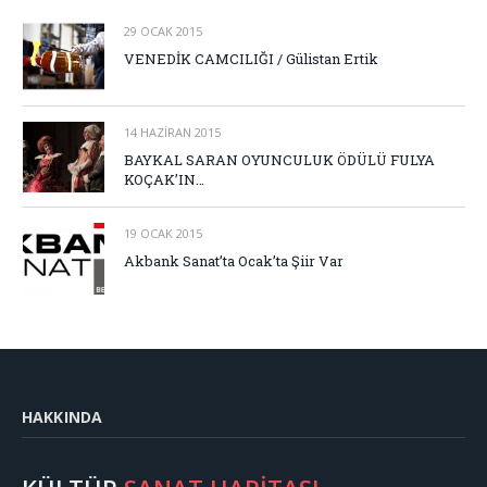
29 OCAK 2015
VENEDİK CAMCILIĞI / Gülistan Ertik
14 HAZIRAN 2015
BAYKAL SARAN OYUNCULUK ÖDÜLÜ FULYA
KOÇAK’IN…
19 OCAK 2015
Akbank Sanat’ta Ocak’ta Şiir Var
HAKKINDA