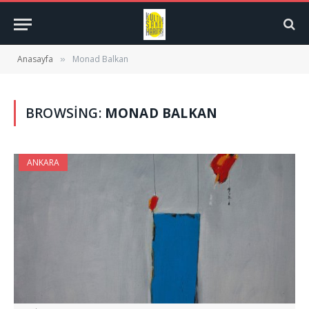
Anasayfa
Monad Balkan
»
BROWSING:
MONAD BALKAN
ANKARA