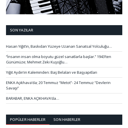
SON YAZILAR
Hasan Yiğit’in, Baskıdan Yüzeye Uzanan Sanatsal Yolculuğu…
‘’İnsanın insan olma boyutu güzel sanatlarla başlar.’’ 1943’ten
Günümüze; Mehmet Zeki Kuşoğlu…
Yiğit Aydın’ın Kaleminden: Baş Belaları ve Başyapıtları
ENKA Açıkhava’da; 20 Temmuz “Metot”- 24 Temmuz “Devlerin
Savaşı”
BARABAR, ENKA AÇIKHAVA’da…
POPÜLER HABERLER
SON HABERLER