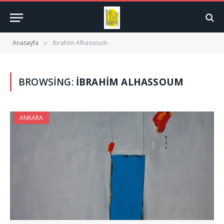
Anasayfa
İbrahim Alhassoum
»
BROWSING:
İBRAHIM ALHASSOUM
ANKARA