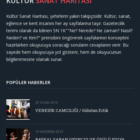
KÜLTÜR
SANAT HARİTASI
Kültür Sanat Haritası, şehirlerin yakın takipçisidir. Kültür, sanat,
eğlence ve kent insanını her ay sayfalarına taşır. Gazetecilik
terimi olarak da bilinen 5N 1K""Ne? Nerede? Ne zaman? Nasıl?
Neden? ve Kim?" prensibini öngörerek sayfalarının konseptini
hazırlarken okuyucuya soracağı soruların cevaplarını verir. Bu
sayede hem okuyucuya yol gösterir, hem de okuyucunun
bilgilenmesine olanak sunar.
POPÜLER HABERLER
29 OCAK 2015
VENEDİK CAMCILIĞI / Gülistan Ertik
14 HAZIRAN 2015
BAYKAL SARAN OYUNCULUK ÖDÜLÜ FULYA