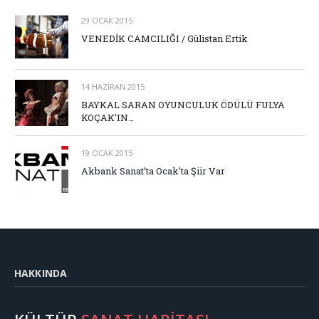
29 OCAK 2015
VENEDİK CAMCILIĞI / Gülistan Ertik
14 HAZIRAN 2015
BAYKAL SARAN OYUNCULUK ÖDÜLÜ FULYA
KOÇAK’IN…
19 OCAK 2015
Akbank Sanat’ta Ocak’ta Şiir Var
HAKKINDA