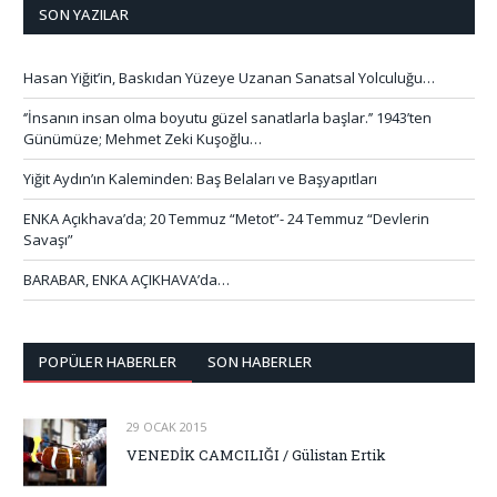
SON YAZILAR
Hasan Yiğit’in, Baskıdan Yüzeye Uzanan Sanatsal Yolculuğu…
‘’İnsanın insan olma boyutu güzel sanatlarla başlar.’’ 1943’ten
Günümüze; Mehmet Zeki Kuşoğlu…
Yiğit Aydın’ın Kaleminden: Baş Belaları ve Başyapıtları
ENKA Açıkhava’da; 20 Temmuz “Metot”- 24 Temmuz “Devlerin
Savaşı”
BARABAR, ENKA AÇIKHAVA’da…
POPÜLER HABERLER
SON HABERLER
29 OCAK 2015
VENEDİK CAMCILIĞI / Gülistan Ertik