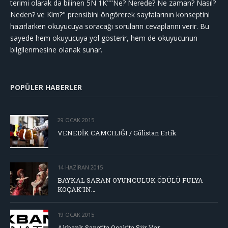
terimi olarak da bilinen 5N 1K""Ne? Nerede? Ne zaman? Nasıl?
Neden? ve Kim?" prensibini öngörerek sayfalarının konseptini
hazırlarken okuyucuya soracağı soruların cevaplarını verir. Bu
sayede hem okuyucuya yol gösterir, hem de okuyucunun
bilgilenmesine olanak sunar.
POPÜLER HABERLER
29 OCAK 2015
VENEDİK CAMCILIĞI / Gülistan Ertik
14 HAZIRAN 2015
BAYKAL SARAN OYUNCULUK ÖDÜLÜ FULYA
KOÇAK’IN…
19 OCAK 2015
Akbank Sanat’ta Ocak’ta Şiir Var