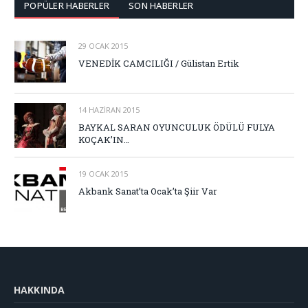
POPÜLER HABERLER
SON HABERLER
29 OCAK 2015
VENEDİK CAMCILIĞI / Gülistan Ertik
14 HAZIRAN 2015
BAYKAL SARAN OYUNCULUK ÖDÜLÜ FULYA
KOÇAK’IN…
19 OCAK 2015
Akbank Sanat’ta Ocak’ta Şiir Var
HAKKINDA