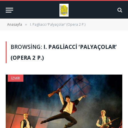
Anasayfa
I. Pagliacci ‘Palyaçolar’ (Opera 2 P.)
»
BROWSING:
I. PAGLIACCI ‘PALYAÇOLAR’
(OPERA 2 P.)
İZMIR