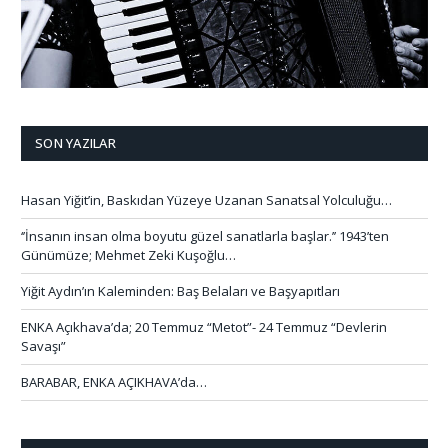
SON YAZILAR
Hasan Yiğit’in, Baskıdan Yüzeye Uzanan Sanatsal Yolculuğu…
‘’İnsanın insan olma boyutu güzel sanatlarla başlar.’’ 1943’ten
Günümüze; Mehmet Zeki Kuşoğlu…
Yiğit Aydın’ın Kaleminden: Baş Belaları ve Başyapıtları
ENKA Açıkhava’da; 20 Temmuz “Metot”- 24 Temmuz “Devlerin
Savaşı”
BARABAR, ENKA AÇIKHAVA’da…