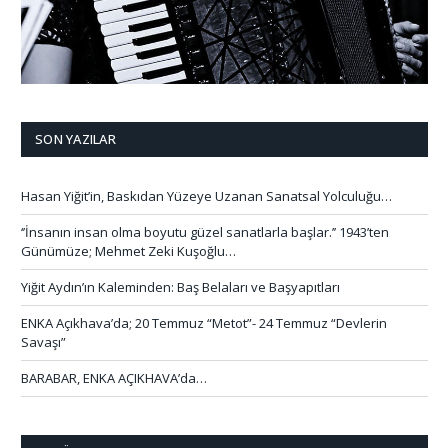
SON YAZILAR
Hasan Yiğit’in, Baskıdan Yüzeye Uzanan Sanatsal Yolculuğu…
‘’İnsanın insan olma boyutu güzel sanatlarla başlar.’’ 1943’ten
Günümüze; Mehmet Zeki Kuşoğlu…
Yiğit Aydın’ın Kaleminden: Baş Belaları ve Başyapıtları
ENKA Açıkhava’da; 20 Temmuz “Metot”- 24 Temmuz “Devlerin
Savaşı”
BARABAR, ENKA AÇIKHAVA’da…