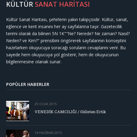
KÜLTÜR
SANAT HARİTASI
Kültür Sanat Haritası, şehirlerin yakın takipçisidir. Kültür, sanat,
eğlence ve kent insanını her ay sayfalarına taşır. Gazetecilik
terimi olarak da bilinen 5N 1K""Ne? Nerede? Ne zaman? Nasıl?
Neden? ve Kim?" prensibini öngörerek sayfalarının konseptini
hazırlarken okuyucuya soracağı soruların cevaplarını verir. Bu
sayede hem okuyucuya yol gösterir, hem de okuyucunun
bilgilenmesine olanak sunar.
POPÜLER HABERLER
29 OCAK 2015
VENEDİK CAMCILIĞI / Gülistan Ertik
14 HAZIRAN 2015