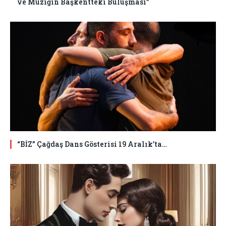
ve Müziğin Başkentteki Buluşması”
“BİZ” Çağdaş Dans Gösterisi 19 Aralık’ta…