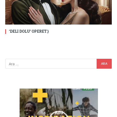
‘DELİ DOLU’ OPERET:)
Video
oynatıcı