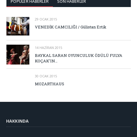
POPÜLER HABERLER
SON HABERLER
29 OCAK 2015
VENEDİK CAMCILIĞI / Gülistan Ertik
14 HAZIRAN 2015
BAYKAL SARAN OYUNCULUK ÖDÜLÜ FULYA
KOÇAK’IN…
30 OCAK 2015
MOZARTHAUS
HAKKINDA