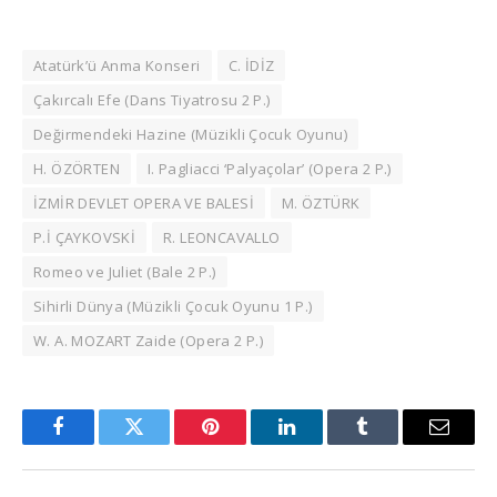
Atatürk’ü Anma Konseri
C. İDİZ
Çakırcalı Efe (Dans Tiyatrosu 2 P.)
Değirmendeki Hazine (Müzikli Çocuk Oyunu)
H. ÖZÖRTEN
I. Pagliacci ‘Palyaçolar’ (Opera 2 P.)
İZMİR DEVLET OPERA VE BALESİ
M. ÖZTÜRK
P.İ ÇAYKOVSKİ
R. LEONCAVALLO
Romeo ve Juliet (Bale 2 P.)
Sihirli Dünya (Müzikli Çocuk Oyunu 1 P.)
W. A. MOZART Zaide (Opera 2 P.)
Facebook
Twitter
Pinterest
LinkedIn
Tumblr
Email