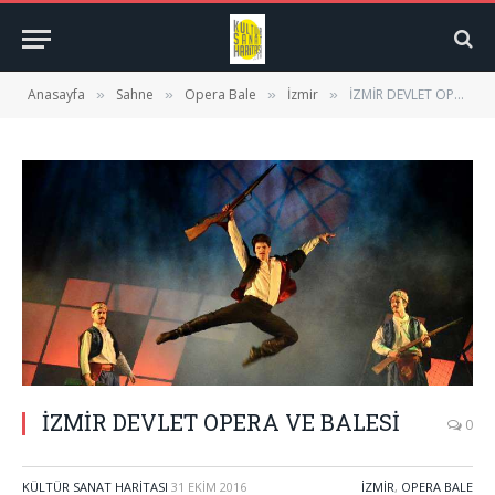
Anasayfa
Sahne
Opera Bale
İzmir
İZMİR DEVLET OPERA VE BALESİ
»
»
»
»
İZMİR DEVLET OPERA VE BALESİ
0
KÜLTÜR SANAT HARITASI
31 EKIM 2016
İZMIR
,
OPERA BALE