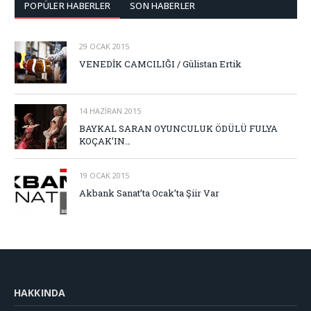
POPÜLER HABERLER
SON HABERLER
29 OCAK 2015
VENEDİK CAMCILIĞI / Gülistan Ertik
14 HAZIRAN 2015
BAYKAL SARAN OYUNCULUK ÖDÜLÜ FULYA
KOÇAK’IN…
19 OCAK 2015
Akbank Sanat’ta Ocak’ta Şiir Var
HAKKINDA