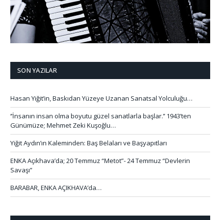
SON YAZILAR
Hasan Yiğit’in, Baskıdan Yüzeye Uzanan Sanatsal Yolculuğu…
‘’İnsanın insan olma boyutu güzel sanatlarla başlar.’’ 1943’ten
Günümüze; Mehmet Zeki Kuşoğlu…
Yiğit Aydın’ın Kaleminden: Baş Belaları ve Başyapıtları
ENKA Açıkhava’da; 20 Temmuz “Metot”- 24 Temmuz “Devlerin
Savaşı”
BARABAR, ENKA AÇIKHAVA’da…