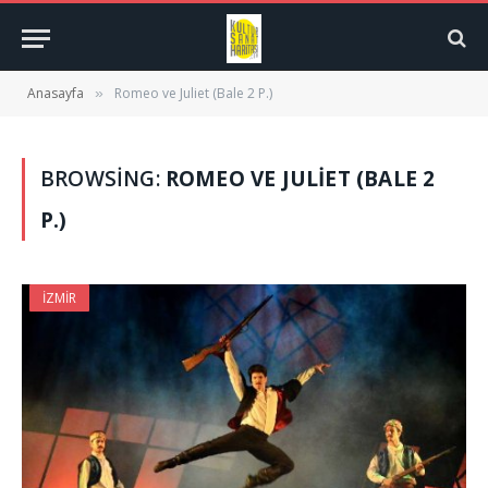
Anasayfa
Romeo ve Juliet (Bale 2 P.)
»
BROWSING:
ROMEO VE JULIET (BALE 2
P.)
İZMIR