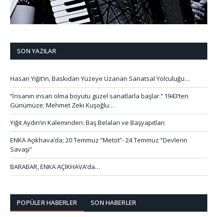
SON YAZILAR
Hasan Yiğit’in, Baskıdan Yüzeye Uzanan Sanatsal Yolculuğu…
‘’İnsanın insan olma boyutu güzel sanatlarla başlar.’’ 1943’ten
Günümüze; Mehmet Zeki Kuşoğlu…
Yiğit Aydın’ın Kaleminden: Baş Belaları ve Başyapıtları
ENKA Açıkhava’da; 20 Temmuz “Metot”- 24 Temmuz “Devlerin
Savaşı”
BARABAR, ENKA AÇIKHAVA’da…
POPÜLER HABERLER
SON HABERLER