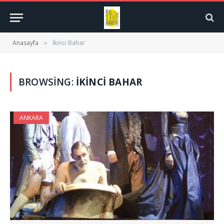
Anasayfa
İkinci Bahar
»
BROWSING:
İKINCI BAHAR
ANKARA