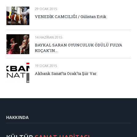
29 OCAK 2015
VENEDİK CAMCILIĞI / Gülistan Ertik
14 HAZIRAN 2015
BAYKAL SARAN OYUNCULUK ÖDÜLÜ FULYA
KOÇAK’IN…
19 OCAK 2015
Akbank Sanat’ta Ocak’ta Şiir Var
HAKKINDA