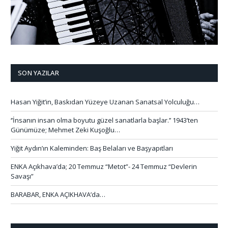
SON YAZILAR
Hasan Yiğit’in, Baskıdan Yüzeye Uzanan Sanatsal Yolculuğu…
‘’İnsanın insan olma boyutu güzel sanatlarla başlar.’’ 1943’ten
Günümüze; Mehmet Zeki Kuşoğlu…
Yiğit Aydın’ın Kaleminden: Baş Belaları ve Başyapıtları
ENKA Açıkhava’da; 20 Temmuz “Metot”- 24 Temmuz “Devlerin
Savaşı”
BARABAR, ENKA AÇIKHAVA’da…