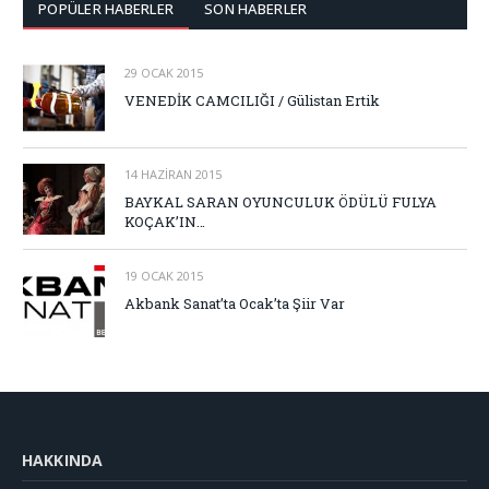
POPÜLER HABERLER
SON HABERLER
29 OCAK 2015
VENEDİK CAMCILIĞI / Gülistan Ertik
14 HAZIRAN 2015
BAYKAL SARAN OYUNCULUK ÖDÜLÜ FULYA
KOÇAK’IN…
19 OCAK 2015
Akbank Sanat’ta Ocak’ta Şiir Var
HAKKINDA