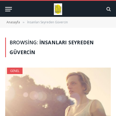
Anasayfa
İnsanları Seyreden Güvercin
»
BROWSING:
İNSANLARI SEYREDEN
GÜVERCIN
GENEL