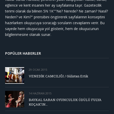
eğlence ve kent insanını her ay sayfalarına taşır. Gazetecilik
terimi olarak da bilinen 5N 1K""Ne? Nerede? Ne zaman? Nasıl?
Neden? ve Kim?" prensibini öngörerek sayfalarının konseptini
hazırlarken okuyucuya soracağı soruların cevaplarını verir. Bu
sayede hem okuyucuya yol gösterir, hem de okuyucunun
bilgilenmesine olanak sunar.
POPÜLER HABERLER
29 OCAK 2015
VENEDİK CAMCILIĞI / Gülistan Ertik
14 HAZIRAN 2015
BAYKAL SARAN OYUNCULUK ÖDÜLÜ FULYA
KOÇAK’IN…