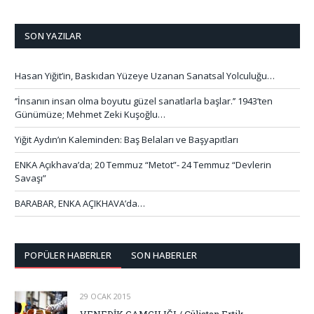
SON YAZILAR
Hasan Yiğit’in, Baskıdan Yüzeye Uzanan Sanatsal Yolculuğu…
‘’İnsanın insan olma boyutu güzel sanatlarla başlar.’’ 1943’ten
Günümüze; Mehmet Zeki Kuşoğlu…
Yiğit Aydın’ın Kaleminden: Baş Belaları ve Başyapıtları
ENKA Açıkhava’da; 20 Temmuz “Metot”- 24 Temmuz “Devlerin
Savaşı”
BARABAR, ENKA AÇIKHAVA’da…
POPÜLER HABERLER
SON HABERLER
29 OCAK 2015
VENEDİK CAMCILIĞI / Gülistan Ertik