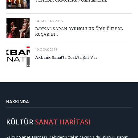
14 HAZIRAN 2015
BAYKAL SARAN OYUNCULUK ÖDÜLÜ FULYA
KOÇAK’IN…
19 OCAK 2015
Akbank Sanat’ta Ocak’ta Şiir Var
HAKKINDA
KÜLTÜR
SANAT HARİTASI
Kültür Sanat Haritası, şehirlerin yakın takipçisidir. Kültür, sanat,