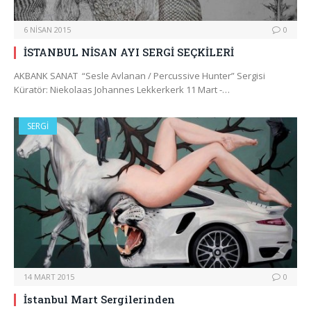
6 NISAN 2015
0
İSTANBUL NİSAN AYI SERGİ SEÇKİLERİ
AKBANK SANAT “Sesle Avlanan / Percussive Hunter” Sergisi
Küratör: Niekolaas Johannes Lekkerkerk 11 Mart -…
SERGI
14 MART 2015
0
İstanbul Mart Sergilerinden