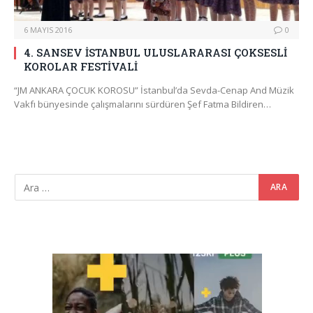
6 MAYIS 2016
0
4. SANSEV İSTANBUL ULUSLARARASI ÇOKSESLİ
KOROLAR FESTİVALİ
“JM ANKARA ÇOCUK KOROSU” İstanbul’da Sevda-Cenap And Müzik
Vakfı bünyesinde çalışmalarını sürdüren Şef Fatma Bildiren…
Video
oynatıcı