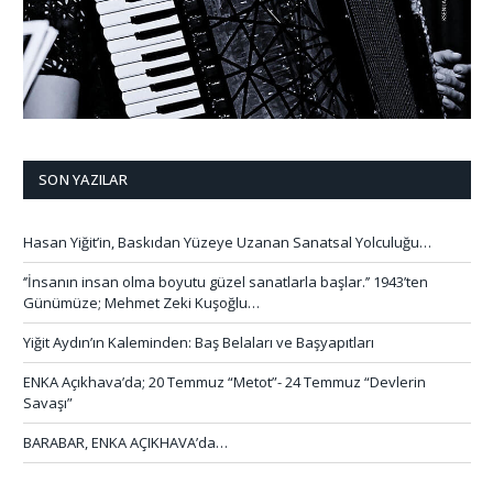
SON YAZILAR
Hasan Yiğit’in, Baskıdan Yüzeye Uzanan Sanatsal Yolculuğu…
‘’İnsanın insan olma boyutu güzel sanatlarla başlar.’’ 1943’ten
Günümüze; Mehmet Zeki Kuşoğlu…
Yiğit Aydın’ın Kaleminden: Baş Belaları ve Başyapıtları
ENKA Açıkhava’da; 20 Temmuz “Metot”- 24 Temmuz “Devlerin
Savaşı”
BARABAR, ENKA AÇIKHAVA’da…