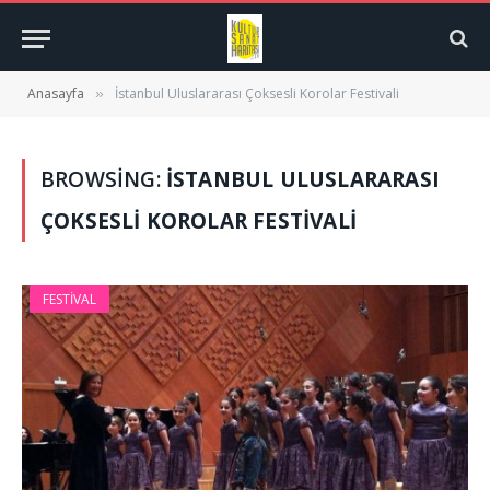
Anasayfa
İstanbul Uluslararası Çoksesli Korolar Festivali
»
BROWSING:
İSTANBUL ULUSLARARASI
ÇOKSESLI KOROLAR FESTIVALI
FESTIVAL