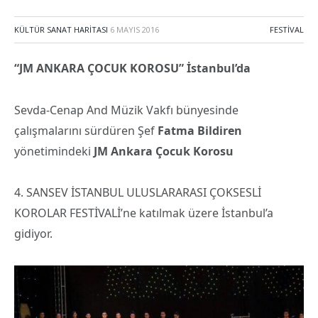
KÜLTÜR SANAT HARITASI
6 MAYIS 2016
FESTIVAL
“JM ANKARA ÇOCUK KOROSU” İstanbul’da
Sevda-Cenap And Müzik Vakfı bünyesinde
çalışmalarını sürdüren Şef
Fatma Bildiren
yönetimindeki
JM Ankara Çocuk Korosu
4. SANSEV İSTANBUL ULUSLARARASI ÇOKSESLİ
KOROLAR FESTİVALİ’ne katılmak üzere İstanbul’a
gidiyor.