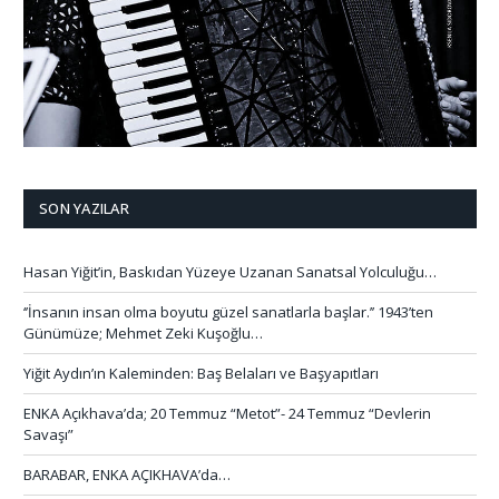
SON YAZILAR
Hasan Yiğit’in, Baskıdan Yüzeye Uzanan Sanatsal Yolculuğu…
‘’İnsanın insan olma boyutu güzel sanatlarla başlar.’’ 1943’ten
Günümüze; Mehmet Zeki Kuşoğlu…
Yiğit Aydın’ın Kaleminden: Baş Belaları ve Başyapıtları
ENKA Açıkhava’da; 20 Temmuz “Metot”- 24 Temmuz “Devlerin
Savaşı”
BARABAR, ENKA AÇIKHAVA’da…