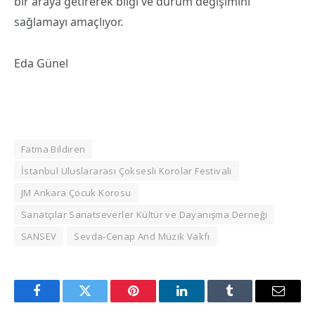
bir araya getirerek bilgi ve durum değişimini
sağlamayı amaçlıyor.
Eda Günel
Fatma Bildiren
İstanbul Uluslararası Çoksesli Korolar Festivali
JM Ankara Çocuk Korosu
Sanatçılar Sanatseverler Kültür ve Dayanışma Derneği
SANSEV
Sevda-Cenap And Müzik Vakfı
Facebook
Twitter
Pinterest
LinkedIn
Tumblr
Email