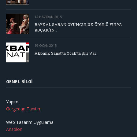
14 HAZIRAN 2015
BAYKAL SARAN OYUNCULUK ÖDÜLÜ FULYA
KOÇAK’IN…
19 OCAK 2015
Akbank Sanat’ta Ocak’ta Şiir Var
GENEL BILGI
Yapım
Gergedan Tanıtım
Web Tasarım Uygulama
Ansolon