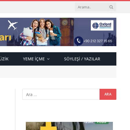
ÜZIK
YEME İÇME
SÖYLEŞI / YAZILAR
Video
oynatıcı