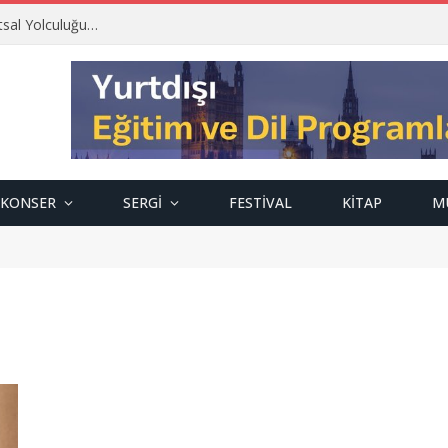
tsal Yolculuğu…
KONSER
SERGI
FESTIVAL
KITAP
M