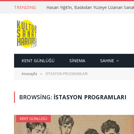
TRENDING
Hasan Yiğit’in, Baskıdan Yüzeye Uzanan Sana
KENT GÜNLÜĞÜ
SINEMA
SAHNE
Anasayfa
İSTASYON PROGRAMLARI
»
BROWSING:
İSTASYON PROGRAMLARI
KENT GÜNLÜĞÜ