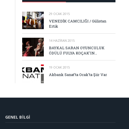
29 OCAK 2015
VENEDİK CAMCILIĞI / Gülistan
Ertik
14 HAZIRAN 2015
BAYKAL SARAN OYUNCULUK
ÖDÜLÜ FULYA KOÇAK’IN…
19 OCAK 2015
Akbank Sanat’ta Ocak’ta Şiir Var
GENEL BILGI