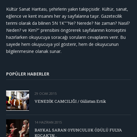
Kültür Sanat Haritası, şehirlerin yakın takipçisidir. Kültür, sanat,
eğlence ve kent insanını her ay sayfalarına taşır. Gazetecilik
terimi olarak da bilinen 5N 1K""Ne? Nerede? Ne zaman? Nasıl?
Neden? ve Kim?" prensibini öngörerek sayfalarının konseptini
hazırlarken okuyucuya soracağı soruların cevaplarını verir. Bu
sayede hem okuyucuya yol gösterir, hem de okuyucunun
bilgilenmesine olanak sunar.
POPÜLER HABERLER
29 OCAK 2015
VENEDİK CAMCILIĞI / Gülistan Ertik
14 HAZIRAN 2015
BAYKAL SARAN OYUNCULUK ÖDÜLÜ FULYA
KOÇAK’IN…