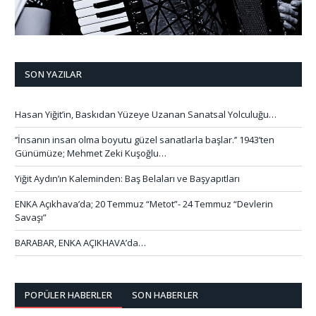
SON YAZILAR
Hasan Yiğit’in, Baskıdan Yüzeye Uzanan Sanatsal Yolculuğu…
‘’İnsanın insan olma boyutu güzel sanatlarla başlar.’’ 1943’ten
Günümüze; Mehmet Zeki Kuşoğlu…
Yiğit Aydın’ın Kaleminden: Baş Belaları ve Başyapıtları
ENKA Açıkhava’da; 20 Temmuz “Metot”- 24 Temmuz “Devlerin
Savaşı”
BARABAR, ENKA AÇIKHAVA’da…
POPÜLER HABERLER
SON HABERLER