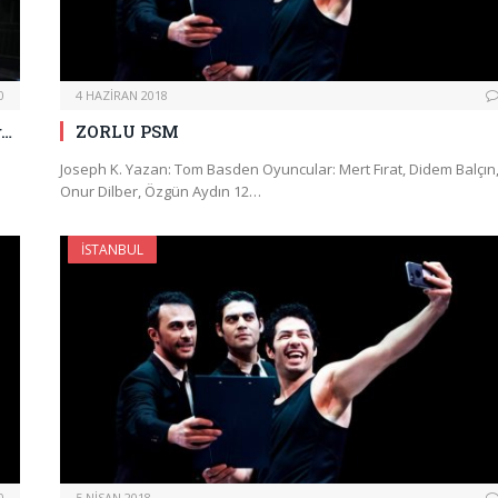
0
4 HAZIRAN 2018
r…
ZORLU PSM
Joseph K. Yazan: Tom Basden Oyuncular: Mert Fırat, Didem Balçın
Onur Dilber, Özgün Aydın 12…
İSTANBUL
0
5 NISAN 2018