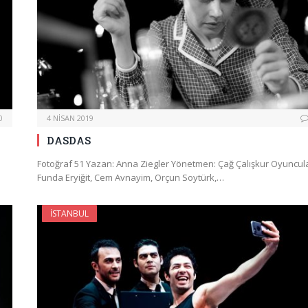
0
4 NISAN 2019
DASDAS
Fotoğraf 51 Yazan: Anna Ziegler Yönetmen: Çağ Çalışkur Oyuncula
Funda Eryiğit, Cem Avnayim, Orçun Soytürk,…
İSTANBUL