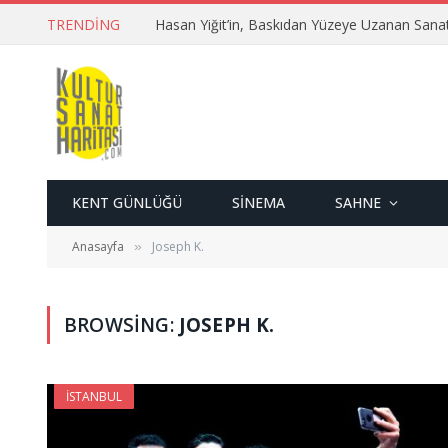
TRENDING
Hasan Yiğit’in, Baskıdan Yüzeye Uzanan Sana
KENT GÜNLÜĞÜ
SINEMA
SAHNE
Anasayfa
Joseph K.
»
BROWSING:
JOSEPH K.
İSTANBUL