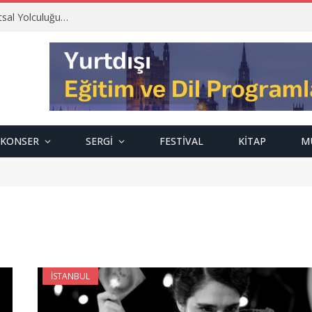
tsal Yolculuğu…
KONSER
SERGI
FESTIVAL
KITAP
M
İSTANBUL