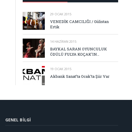
29 OCAK 2015
VENEDİK CAMCILIĞI / Gülistan
Ertik
14 HAZIRAN 2015
BAYKAL SARAN OYUNCULUK
ÖDÜLÜ FULYA KOÇAK’IN…
19 OCAK 2015
Akbank Sanat’ta Ocak’ta Şiir Var
GENEL BILGI