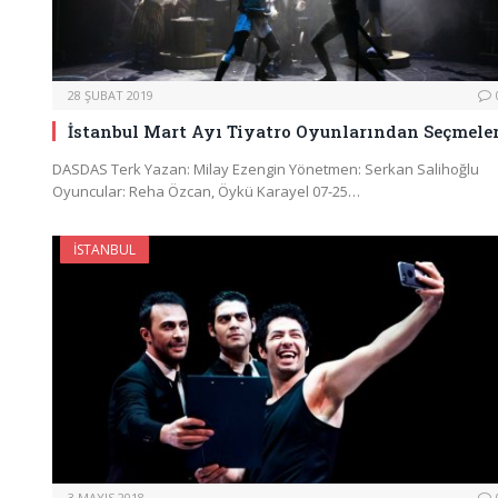
28 ŞUBAT 2019
İstanbul Mart Ayı Tiyatro Oyunlarından Seçmele
DASDAS Terk Yazan: Milay Ezengin Yönetmen: Serkan Salihoğlu
Oyuncular: Reha Özcan, Öykü Karayel 07-25…
İSTANBUL
3 MAYIS 2018