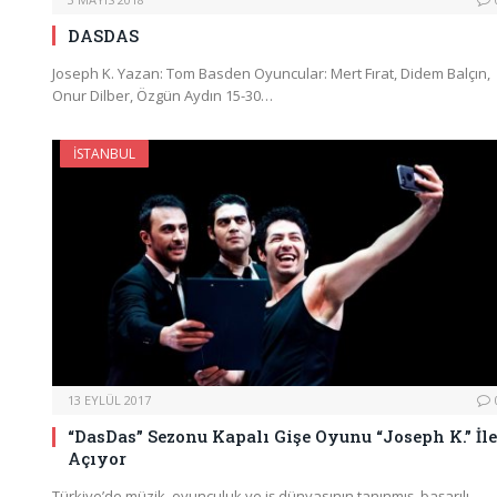
DASDAS
Joseph K. Yazan: Tom Basden Oyuncular: Mert Fırat, Didem Balçın,
Onur Dilber, Özgün Aydın 15-30…
İSTANBUL
13 EYLÜL 2017
“DasDas” Sezonu Kapalı Gişe Oyunu “Joseph K.” İle
Açıyor
Türkiye’de müzik, oyunculuk ve iş dünyasının tanınmış, başarılı