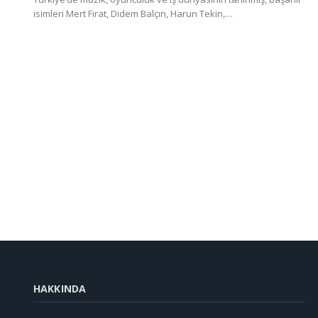
isimleri Mert Fırat, Didem Balçın, Harun Tekin,…
HAKKINDA