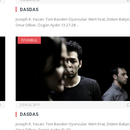
DASDAS
Joseph K. Yazan: Tom Basden Oyuncular: Mert Fırat, Didem Balçın
Onur Dilber, Özgün Aydın 13-27-28…
İSTANBUL
0
2 EYLÜL 2017
DASDAS
Joseph K. Yazan: Tom Basden Oyuncular: Mert Fırat, Didem Balçın
Onur Dilber, Özgün Aydın 15-30…