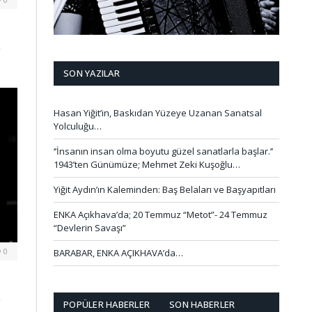
,
SON YAZILAR
Hasan Yiğit’in, Baskıdan Yüzeye Uzanan Sanatsal
Yolculuğu…
‘’İnsanın insan olma boyutu güzel sanatlarla başlar.’’
1943’ten Günümüze; Mehmet Zeki Kuşoğlu…
Yiğit Aydın’ın Kaleminden: Baş Belaları ve Başyapıtları
ENKA Açıkhava’da; 20 Temmuz “Metot”- 24 Temmuz
“Devlerin Savaşı”
0
BARABAR, ENKA AÇIKHAVA’da…
,
POPÜLER HABERLER
SON HABERLER