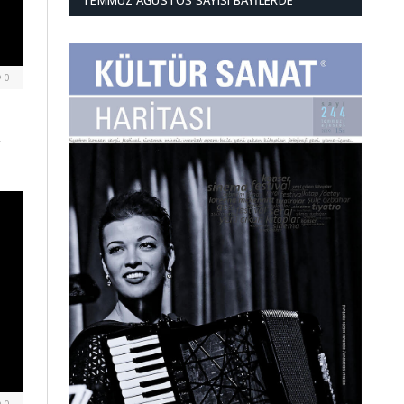
TEMMUZ AĞUSTOS SAYISI BAYILERDE
0
,
0