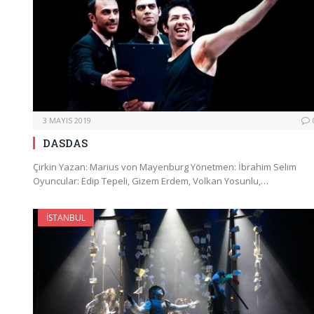
3 MAYIS 2019
DASDAS
Çirkin Yazan: Marius von Mayenburg Yönetmen: İbrahim Selim
Oyuncular: Edip Tepeli, Gizem Erdem, Volkan Yosunlu,…
İSTANBUL