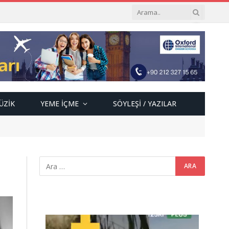
ÜZIK
YEME İÇME
SÖYLEŞI / YAZILAR
Video
oynatıcı