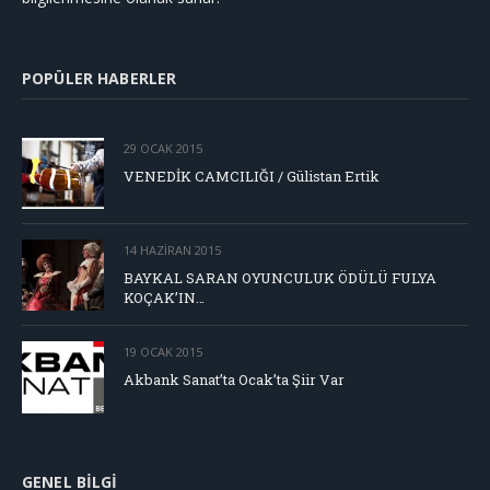
POPÜLER HABERLER
29 OCAK 2015
VENEDİK CAMCILIĞI / Gülistan Ertik
14 HAZIRAN 2015
BAYKAL SARAN OYUNCULUK ÖDÜLÜ FULYA
KOÇAK’IN…
19 OCAK 2015
Akbank Sanat’ta Ocak’ta Şiir Var
GENEL BILGI