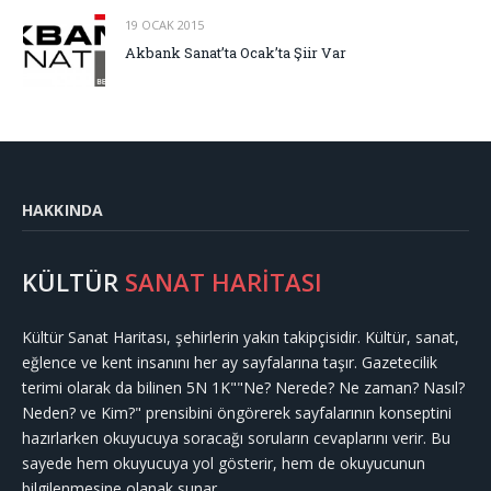
19 OCAK 2015
Akbank Sanat’ta Ocak’ta Şiir Var
HAKKINDA
KÜLTÜR
SANAT HARİTASI
Kültür Sanat Haritası, şehirlerin yakın takipçisidir. Kültür, sanat,
eğlence ve kent insanını her ay sayfalarına taşır. Gazetecilik
terimi olarak da bilinen 5N 1K""Ne? Nerede? Ne zaman? Nasıl?
Neden? ve Kim?" prensibini öngörerek sayfalarının konseptini
hazırlarken okuyucuya soracağı soruların cevaplarını verir. Bu
sayede hem okuyucuya yol gösterir, hem de okuyucunun
bilgilenmesine olanak sunar.