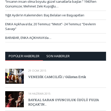
‘’İnsanın insan olma boyutu güzel sanatlarla başlar.’’ 1943’ten
Günümüze; Mehmet Zeki Kuşoğlu…
Yiğit Aydın’ın Kaleminden: Baş Belaları ve Başyapıtları
ENKA Açıkhava’da; 20 Temmuz “Metot”- 24 Temmuz “Devlerin
Savaşı”
BARABAR, ENKA AÇIKHAVA’da…
POPÜLER HABERLER
SON HABERLER
29 OCAK 2015
VENEDİK CAMCILIĞI / Gülistan Ertik
14 HAZIRAN 2015
BAYKAL SARAN OYUNCULUK ÖDÜLÜ FULYA
KOÇAK’IN…