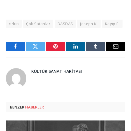
çirkin
Çok Satanlar
DASDAS
Joseph K.
Kayıp El
Facebook
Twitter
Pinterest
LinkedIn
Tumblr
Email
KÜLTÜR SANAT HARITASI
BENZER
HABERLER