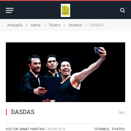
Anasayfa
Sahne
Tiyatro
İstanbul
DASDAS
»
»
»
»
DASDAS
0
KÜLTÜR SANAT HARITASI
5 NISAN 2018
İSTANBUL
,
TIYATRO