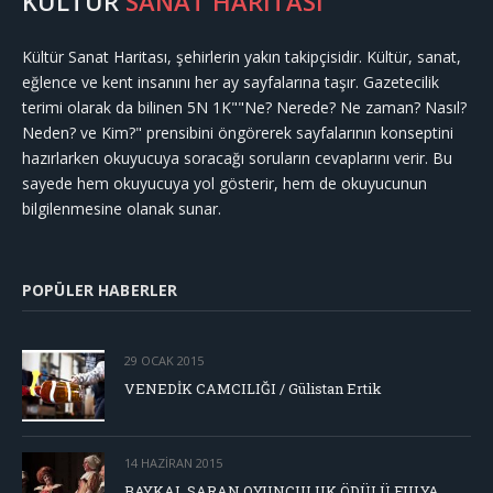
KÜLTÜR
SANAT HARİTASI
Kültür Sanat Haritası, şehirlerin yakın takipçisidir. Kültür, sanat,
eğlence ve kent insanını her ay sayfalarına taşır. Gazetecilik
terimi olarak da bilinen 5N 1K""Ne? Nerede? Ne zaman? Nasıl?
Neden? ve Kim?" prensibini öngörerek sayfalarının konseptini
hazırlarken okuyucuya soracağı soruların cevaplarını verir. Bu
sayede hem okuyucuya yol gösterir, hem de okuyucunun
bilgilenmesine olanak sunar.
POPÜLER HABERLER
29 OCAK 2015
VENEDİK CAMCILIĞI / Gülistan Ertik
14 HAZIRAN 2015
BAYKAL SARAN OYUNCULUK ÖDÜLÜ FULYA