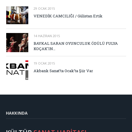
29 OCAK 2015
VENEDİK CAMCILIĞI / Gülistan Ertik
14 HAZIRAN 2015
BAYKAL SARAN OYUNCULUK ÖDÜLÜ FULYA
KOÇAK’IN…
19 OCAK 2015
Akbank Sanat’ta Ocak’ta Şiir Var
HAKKINDA