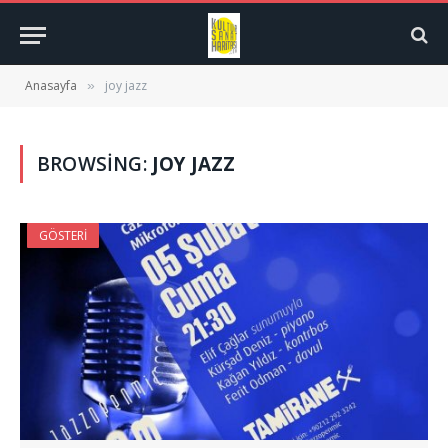
Anasayfa
joy jazz
»
BROWSING:
JOY JAZZ
GÖSTERI