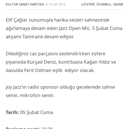
KÜLTÜR SANAT HARITASI
19 OCAK 2016
GÖSTERI
,
İSTANBUL
,
SAHNE
Elif Çağlar sunumuyla harika sesleri sahnesinde
ağırlamaya devam eden Jazz Open-Mic, 5 Şubat Cuma
akşamı Tamirane devam ediyor.
Dilediğiniz caz parçasını seslendirirken sizlere
piyanoda Kürşad Deniz, kontrbasta Kağan Yıldız ve
davulda Ferit Odman eşlik
ediyor olacak.
Joy Jazz’ın radio sponsor olduğu gecelerede sahne
senin, mikrofon senin.
Tarih:
05 Şubat Cuma