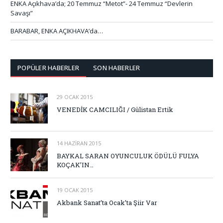
ENKA Açıkhava’da; 20 Temmuz “Metot”- 24 Temmuz “Devlerin
Savaşı”
BARABAR, ENKA AÇIKHAVA’da…
POPÜLER HABERLER
SON HABERLER
29 OCAK 2015
VENEDİK CAMCILIĞI / Gülistan Ertik
14 HAZIRAN 2015
BAYKAL SARAN OYUNCULUK ÖDÜLÜ FULYA
KOÇAK’IN…
19 OCAK 2015
Akbank Sanat’ta Ocak’ta Şiir Var