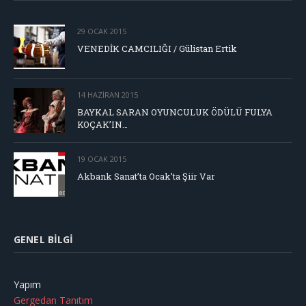
29 OCAK 2015
VENEDİK CAMCILIĞI / Gülistan Ertik
14 HAZIRAN 2015
BAYKAL SARAN OYUNCULUK ÖDÜLÜ FULYA
KOÇAK’IN…
19 OCAK 2015
Akbank Sanat’ta Ocak’ta Şiir Var
GENEL BILGI
Yapım
Gergedan Tanıtım