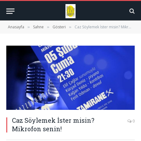
Anasayfa
Sahne
Gösteri
Caz Söylemek İster misin? Mikrofon senin!
»
»
»
Caz Söylemek İster misin?
0
Mikrofon senin!