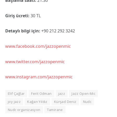
Başlama saati:
21:30
Giriş ücreti:
30 TL
Detaylı bilgi için:
+90 212 292 3242
www.facebook.com/jazzopenmic
www.twitter.com/jazzopenmic
www.instagram.com/jazzopenmic
Elif Çağlar
Ferit Odman
jazz
Jazz Open-Mic
joy jazz
Kağan Yıldız
Kürşad Deniz
Nudc
Nudc organizasyon
Tamirane