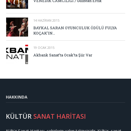
VENEDİK CAMCILIĞI / Gülistan Ertik
14 HAZIRAN 2015
BAYKAL SARAN OYUNCULUK ÖDÜLÜ FULYA
KOÇAK’IN…
19 OCAK 2015
Akbank Sanat’ta Ocak’ta Şiir Var
HAKKINDA
KÜLTÜR
SANAT HARİTASI
Kültür Sanat Haritası, şehirlerin yakın takipçisidir. Kültür, sanat,