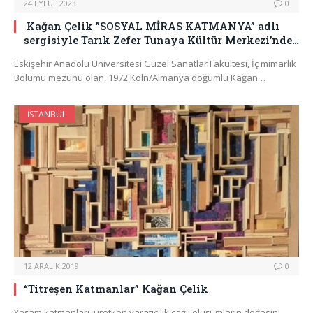
24 EYLÜL 2023
0
Kağan Çelik ”SOSYAL MİRAS KATMANYA” adlı
sergisiyle Tarık Zefer Tunaya Kültür Merkezi’nde…
Eskişehir Anadolu Üniversitesi Güzel Sanatlar Fakültesi, İç mimarlık
Bölümü mezunu olan, 1972 Köln/Almanya doğumlu Kağan…
İSTANBUL
12 ARALIK 2019
0
“Titreşen Katmanlar” Kağan Çelik
Yaşam katmanları, üretken yaratıcılık çağı, oluşumların doğasını,