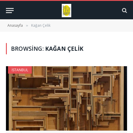
Anasayfa
Kağan Çelik
»
BROWSING:
KAĞAN ÇELIK
İSTANBUL