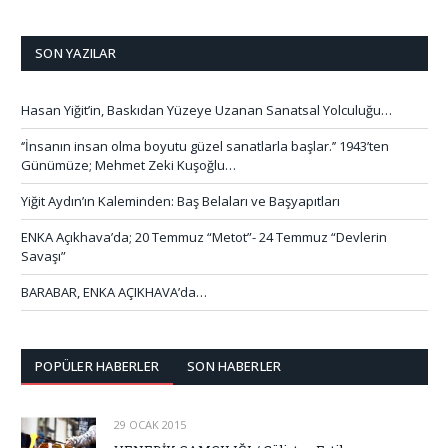
SON YAZILAR
Hasan Yiğit’in, Baskıdan Yüzeye Uzanan Sanatsal Yolculuğu…
‘’İnsanın insan olma boyutu güzel sanatlarla başlar.’’ 1943’ten
Günümüze; Mehmet Zeki Kuşoğlu…
Yiğit Aydın’ın Kaleminden: Baş Belaları ve Başyapıtları
ENKA Açıkhava’da; 20 Temmuz “Metot”- 24 Temmuz “Devlerin
Savaşı”
BARABAR, ENKA AÇIKHAVA’da…
POPÜLER HABERLER
SON HABERLER
29 OCAK 2015