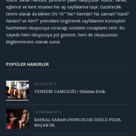
eğlence ve kent insanını her ay sayfalarına taşır. Gazetecilik
terimi olarak da bilinen 5N 1K""Ne? Nerede? Ne zaman? Nasıl?
Neden? ve Kim?" prensibini öngörerek sayfalarının konseptini
hazırlarken okuyucuya soracağı soruların cevaplarını verir. Bu
sayede hem okuyucuya yol gösterir, hem de okuyucunun
bilgilenmesine olanak sunar.
POPÜLER HABERLER
29 OCAK 2015
VENEDİK CAMCILIĞI / Gülistan Ertik
14 HAZIRAN 2015
BAYKAL SARAN OYUNCULUK ÖDÜLÜ FULYA
KOÇAK’IN…