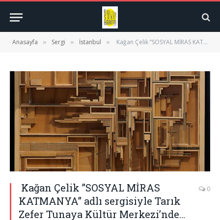
Anasayfa
Sergi
İstanbul
Kağan Çelik ”SOSYAL MİRAS KATMANYA” adlı sergisiyle Tarık Zefer Tunaya Kültür Merkezi’nde…
»
»
»
Kağan Çelik ”SOSYAL MİRAS
0
KATMANYA” adlı sergisiyle Tarık
Zefer Tunaya Kültür Merkezi’nde…