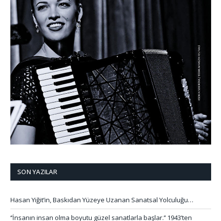
SON YAZILAR
Hasan Yiğit’in, Baskıdan Yüzeye Uzanan Sanatsal Yolculuğu…
‘’İnsanın insan olma boyutu güzel sanatlarla başlar.’’ 1943’ten