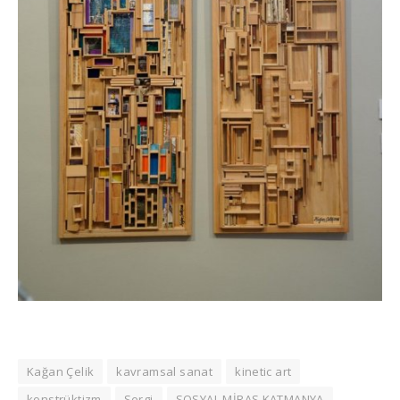
Kağan Çelik
kavramsal sanat
kinetic art
konstrüktizm
Sergi
SOSYAL MİRAS KATMANYA