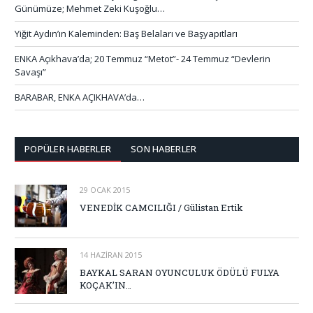
Günümüze; Mehmet Zeki Kuşoğlu…
Yiğit Aydın’ın Kaleminden: Baş Belaları ve Başyapıtları
ENKA Açıkhava’da; 20 Temmuz “Metot”- 24 Temmuz “Devlerin
Savaşı”
BARABAR, ENKA AÇIKHAVA’da…
POPÜLER HABERLER
SON HABERLER
29 OCAK 2015
VENEDİK CAMCILIĞI / Gülistan Ertik
14 HAZIRAN 2015
BAYKAL SARAN OYUNCULUK ÖDÜLÜ FULYA
KOÇAK’IN…