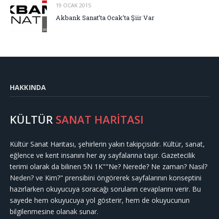
19 OCAK 2015
Akbank Sanat’ta Ocak’ta Şiir Var
HAKKINDA
KÜLTÜR
SANAT HARİTASI
Kültür Sanat Haritası, şehirlerin yakın takipçisidir. Kültür, sanat,
eğlence ve kent insanını her ay sayfalarına taşır. Gazetecilik
terimi olarak da bilinen 5N 1K""Ne? Nerede? Ne zaman? Nasıl?
Neden? ve Kim?" prensibini öngörerek sayfalarının konseptini
hazırlarken okuyucuya soracağı soruların cevaplarını verir. Bu
sayede hem okuyucuya yol gösterir, hem de okuyucunun
bilgilenmesine olanak sunar.