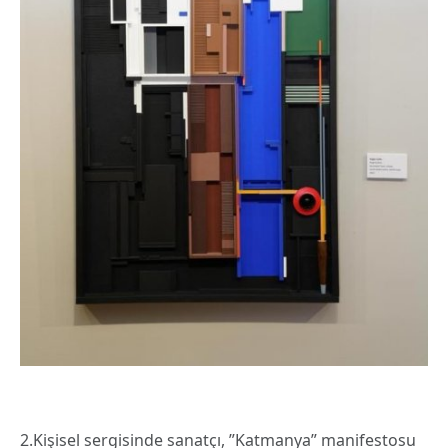
2.Kişisel sergisinde sanatçı, ”Katmanya” manifestosu