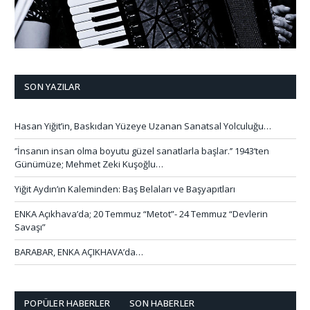
SON YAZILAR
Hasan Yiğit’in, Baskıdan Yüzeye Uzanan Sanatsal Yolculuğu…
‘’İnsanın insan olma boyutu güzel sanatlarla başlar.’’ 1943’ten
Günümüze; Mehmet Zeki Kuşoğlu…
Yiğit Aydın’ın Kaleminden: Baş Belaları ve Başyapıtları
ENKA Açıkhava’da; 20 Temmuz “Metot”- 24 Temmuz “Devlerin
Savaşı”
BARABAR, ENKA AÇIKHAVA’da…
POPÜLER HABERLER
SON HABERLER