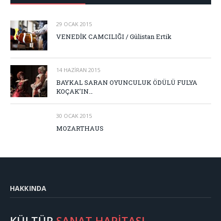
29 OCAK 2015
VENEDİK CAMCILIĞI / Gülistan Ertik
14 HAZIRAN 2015
BAYKAL SARAN OYUNCULUK ÖDÜLÜ FULYA
KOÇAK’IN…
30 OCAK 2015
MOZARTHAUS
HAKKINDA
KÜLTÜR
SANAT HARİTASI