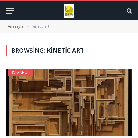
Anasayfa
kinetic art
»
BROWSING:
KINETIC ART
İSTANBUL