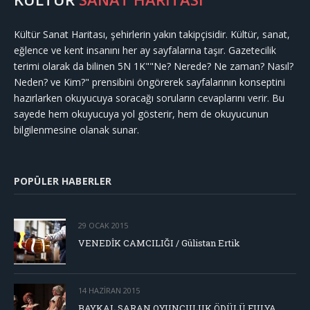
Kültür Sanat Haritası, şehirlerin yakın takipçisidir. Kültür, sanat,
eğlence ve kent insanını her ay sayfalarına taşır. Gazetecilik
terimi olarak da bilinen 5N 1K""Ne? Nerede? Ne zaman? Nasıl?
Neden? ve Kim?" prensibini öngörerek sayfalarının konseptini
hazırlarken okuyucuya soracağı soruların cevaplarını verir. Bu
sayede hem okuyucuya yol gösterir, hem de okuyucunun
bilgilenmesine olanak sunar.
POPÜLER HABERLER
29 OCAK 2015
VENEDİK CAMCILIĞI / Gülistan Ertik
14 HAZIRAN 2015
BAYKAL SARAN OYUNCULUK ÖDÜLÜ FULYA