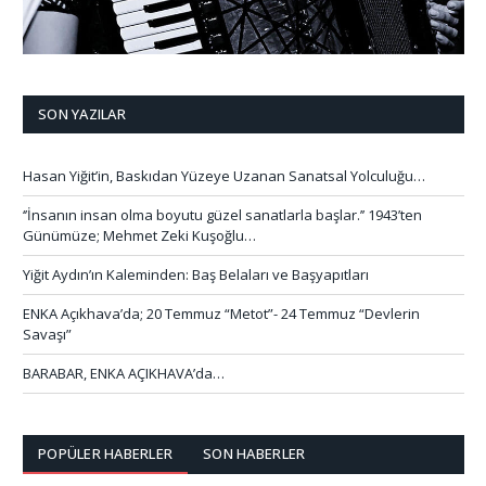
SON YAZILAR
Hasan Yiğit’in, Baskıdan Yüzeye Uzanan Sanatsal Yolculuğu…
‘’İnsanın insan olma boyutu güzel sanatlarla başlar.’’ 1943’ten
Günümüze; Mehmet Zeki Kuşoğlu…
Yiğit Aydın’ın Kaleminden: Baş Belaları ve Başyapıtları
ENKA Açıkhava’da; 20 Temmuz “Metot”- 24 Temmuz “Devlerin
Savaşı”
BARABAR, ENKA AÇIKHAVA’da…
POPÜLER HABERLER
SON HABERLER