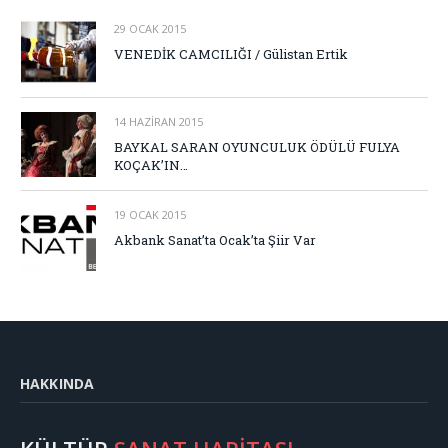
29 OCAK 2015
VENEDİK CAMCILIĞI / Gülistan Ertik
14 HAZIRAN 2015
BAYKAL SARAN OYUNCULUK ÖDÜLÜ FULYA
KOÇAK’IN…
19 OCAK 2015
Akbank Sanat’ta Ocak’ta Şiir Var
HAKKINDA