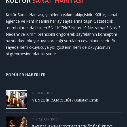
KÜLTÜR
SANAT HARİTASI
Kültür Sanat Haritası, şehirlerin yakın takipçisidir. Kültür, sanat,
eğlence ve kent insanını her ay sayfalarına taşır. Gazetecilik
terimi olarak da bilinen 5N 1K""Ne? Nerede? Ne zaman? Nasıl?
Neden? ve Kim?" prensibini öngörerek sayfalarının konseptini
hazırlarken okuyucuya soracağı soruların cevaplarını verir. Bu
sayede hem okuyucuya yol gösterir, hem de okuyucunun
bilgilenmesine olanak sunar.
POPÜLER HABERLER
29 OCAK 2015
VENEDİK CAMCILIĞI / Gülistan Ertik
14 HAZIRAN 2015
BAYKAL SARAN OYUNCULUK ÖDÜLÜ FULYA