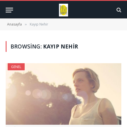
Anasayfa
Kayıp Nehir
»
BROWSING:
KAYIP NEHIR
GENEL