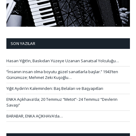
SON YAZILAR
Hasan Yiğit’in, Baskıdan Yüzeye Uzanan Sanatsal Yolculuğu…
‘’İnsanın insan olma boyutu güzel sanatlarla başlar.’’ 1943’ten
Günümüze; Mehmet Zeki Kuşoğlu…
Yiğit Aydın’ın Kaleminden: Baş Belaları ve Başyapıtları
ENKA Açıkhava’da; 20 Temmuz “Metot”- 24 Temmuz “Devlerin
Savaşı”
BARABAR, ENKA AÇIKHAVA’da…