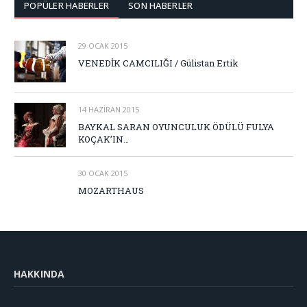
POPÜLER HABERLER
SON HABERLER
29 OCAK 2015
VENEDİK CAMCILIĞI / Gülistan Ertik
14 HAZIRAN 2015
BAYKAL SARAN OYUNCULUK ÖDÜLÜ FULYA
KOÇAK’IN…
30 OCAK 2015
MOZARTHAUS
HAKKINDA