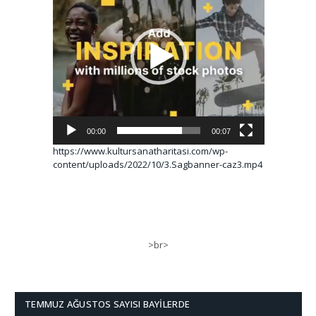
00:00
00:07
https://www.kultursanatharitasi.com/wp-
content/uploads/2022/10/3.Sagbanner-caz3.mp4
>br>
TEMMUZ AĞUSTOS SAYISI BAYILERDE