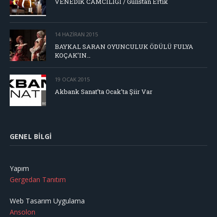
VENEDİK CAMCILIĞI / Gülistan Ertik
14 HAZIRAN 2015
BAYKAL SARAN OYUNCULUK ÖDÜLÜ FULYA
KOÇAK’IN…
19 OCAK 2015
Akbank Sanat’ta Ocak’ta Şiir Var
GENEL BILGI
Yapım
Gergedan Tanıtım
Web Tasarım Uygulama
Ansolon