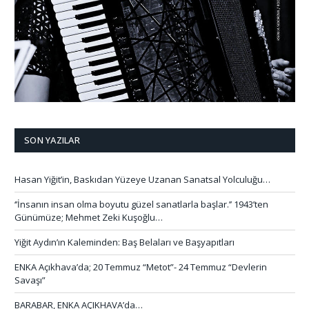
SON YAZILAR
Hasan Yiğit’in, Baskıdan Yüzeye Uzanan Sanatsal Yolculuğu…
‘’İnsanın insan olma boyutu güzel sanatlarla başlar.’’ 1943’ten
Günümüze; Mehmet Zeki Kuşoğlu…
Yiğit Aydın’ın Kaleminden: Baş Belaları ve Başyapıtları
ENKA Açıkhava’da; 20 Temmuz “Metot”- 24 Temmuz “Devlerin
Savaşı”
BARABAR, ENKA AÇIKHAVA’da…