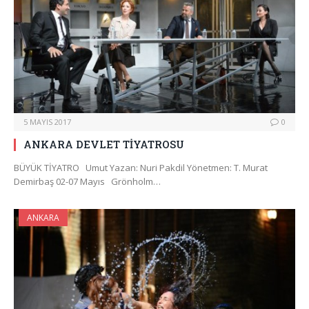
5 MAYIS 2017
0
ANKARA DEVLET TİYATROSU
BÜYÜK TİYATRO Umut Yazan: Nuri Pakdil Yönetmen: T. Murat
Demirbaş 02-07 Mayıs Grönholm…
ANKARA