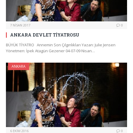
7 NISAN 2017
0
ANKARA DEVLET TİYATROSU
BÜYÜK TİYATRO Annemin Son Çılgınlıkları Yazan: Julie Jensen
Yönetmen: İpek Atagün Gezener 04-07-09 Nisan…
ANKARA
6 EKIM 2016
0