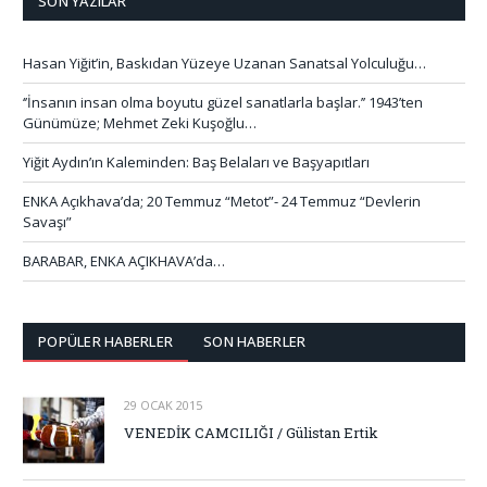
SON YAZILAR
Hasan Yiğit’in, Baskıdan Yüzeye Uzanan Sanatsal Yolculuğu…
‘’İnsanın insan olma boyutu güzel sanatlarla başlar.’’ 1943’ten
Günümüze; Mehmet Zeki Kuşoğlu…
Yiğit Aydın’ın Kaleminden: Baş Belaları ve Başyapıtları
ENKA Açıkhava’da; 20 Temmuz “Metot”- 24 Temmuz “Devlerin
Savaşı”
BARABAR, ENKA AÇIKHAVA’da…
POPÜLER HABERLER
SON HABERLER
29 OCAK 2015
VENEDİK CAMCILIĞI / Gülistan Ertik