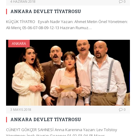
4 HAZIRAN 2018
0
ANKARA DEVLET TİYATROSU
KÜÇÜK TİYATRO Eyvah Nadir Yazan: Ahmet Metin Önel Yönetmen:
Ali Meriç 05-06-07-08-09-12-13 Haziran Rumuz…
ANKARA
3 MAYIS 2018
0
ANKARA DEVLET TİYATROSU
CÜNEYT GÖKÇER SAHNESİ Anna Karenina Yazan: Lev Tolstoy
Yönetmen: İpek Atagün Gezener 01-02-03-04-05 Mayıs…