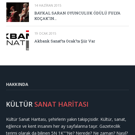
14 HAZIRAN 2015
BAYKAL SARAN OYUNCULUK ÖDÜLÜ FULYA
KOÇAK’IN…
19 OCAK 2015
Akbank Sanat’ta Ocak’ta Şiir Var
HAKKINDA
KÜLTÜR
SANAT HARİTASI
Kültür Sanat Haritası, şehirlerin yakın takipçisidir. Kültür, sanat,
eğlence ve kent insanını her ay sayfalarına taşır. Gazetecilik
terimi olarak da bilinen 5N 1K""Ne? Nerede? Ne zaman? Nasıl?