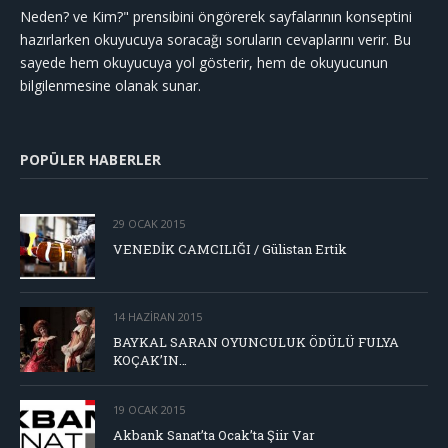
Neden? ve Kim?" prensibini öngörerek sayfalarının konseptini
hazırlarken okuyucuya soracağı soruların cevaplarını verir. Bu
sayede hem okuyucuya yol gösterir, hem de okuyucunun
bilgilenmesine olanak sunar.
POPÜLER HABERLER
29 OCAK 2015
VENEDİK CAMCILIĞI / Gülistan Ertik
14 HAZIRAN 2015
BAYKAL SARAN OYUNCULUK ÖDÜLÜ FULYA
KOÇAK’IN…
19 OCAK 2015
Akbank Sanat’ta Ocak’ta Şiir Var