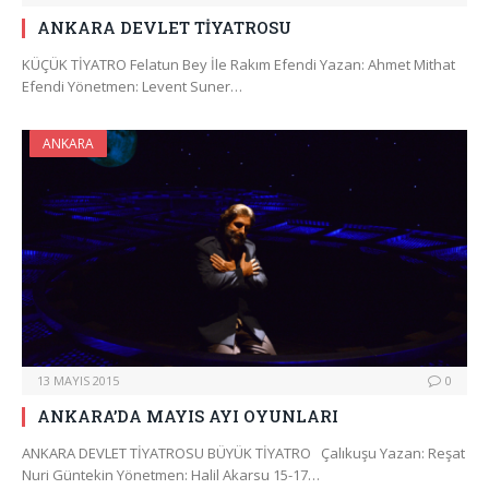
ANKARA DEVLET TİYATROSU
KÜÇÜK TİYATRO Felatun Bey İle Rakım Efendi Yazan: Ahmet Mithat
Efendi Yönetmen: Levent Suner…
ANKARA
13 MAYIS 2015
0
ANKARA’DA MAYIS AYI OYUNLARI
ANKARA DEVLET TİYATROSU BÜYÜK TİYATRO Çalıkuşu Yazan: Reşat
Nuri Güntekin Yönetmen: Halil Akarsu 15-17…