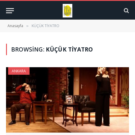
Anasayfa
KÜÇÜK TİYATRO
»
BROWSING:
KÜÇÜK TİYATRO
ANKARA