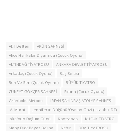
Akıl Defteri
AKÜN SAHNESİ
Alice Harikalar Diyarında (Çocuk Oyunu)
ALTINDAĞ TİYATROSU
ANKARA DEVLET TİYATROSU
Arkadaş (Çocuk Oyunu)
Baş Belası
Ben Ve Sen (Çocuk Oyunu)
BÜYÜK TİYATRO
CÜNEYT GÖKÇER SAHNESİ
Fırtına (Çocuk Oyunu)
Grönholm Metodu
İRFAN ŞAHİNBAŞ ATÖLYE SAHNESİ
IV. Murat
Jennifer’ın Düğünü/Osman Gazi (İstanbul DT)
Joko'nun Doğum Günü
Kontrabas
KÜÇÜK TİYATRO
Moby Dick Beyaz Balina
Nehir
ODA TİYATROSU