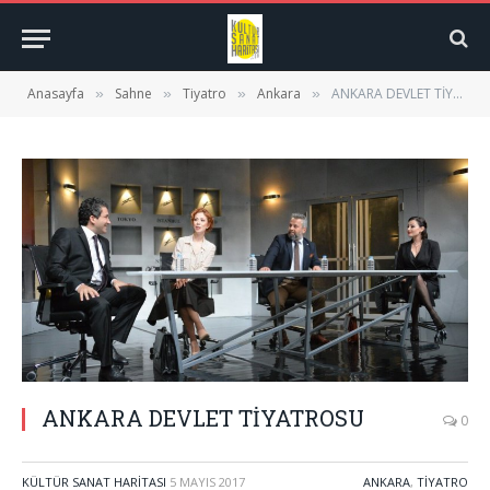
Anasayfa
Sahne
Tiyatro
Ankara
ANKARA DEVLET TİYATROSU
»
»
»
»
ANKARA DEVLET TİYATROSU
0
KÜLTÜR SANAT HARITASI
5 MAYIS 2017
ANKARA
,
TIYATRO