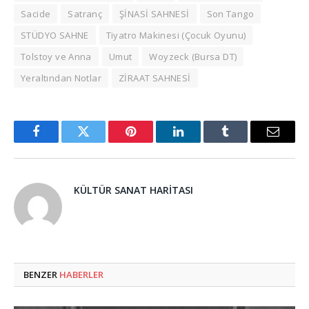
Sacide
Satranç
ŞİNASİ SAHNESİ
Son Tango
STÜDYO SAHNE
Tiyatro Makinesi (Çocuk Oyunu)
Tolstoy ve Anna
Umut
Woyzeck (Bursa DT)
Yeraltından Notlar
ZİRAAT SAHNESİ
Facebook
Twitter
Pinterest
LinkedIn
Tumblr
Email
KÜLTÜR SANAT HARITASI
BENZER
HABERLER