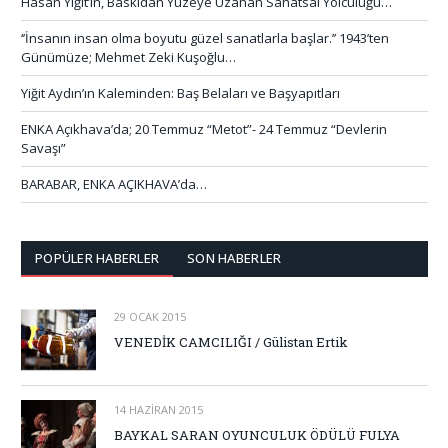
Hasan Yiğit’in, Baskıdan Yüzeye Uzanan Sanatsal Yolculuğu…
‘’İnsanın insan olma boyutu güzel sanatlarla başlar.’’ 1943’ten
Günümüze; Mehmet Zeki Kuşoğlu…
Yiğit Aydın’ın Kaleminden: Baş Belaları ve Başyapıtları
ENKA Açıkhava’da; 20 Temmuz “Metot”- 24 Temmuz “Devlerin
Savaşı”
BARABAR, ENKA AÇIKHAVA’da…
POPÜLER HABERLER
SON HABERLER
29 OCAK 2015
VENEDİK CAMCILIĞI / Gülistan Ertik
14 HAZIRAN 2015
BAYKAL SARAN OYUNCULUK ÖDÜLÜ FULYA