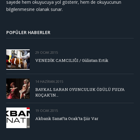
sayede hem okuyucuya yol gösterir, hem de okuyucunun
bilgilenmesine olanak sunar.
POPÜLER HABERLER
29 OCAK 2015
VENEDİK CAMCILIĞI / Gülistan Ertik
14 HAZIRAN 2015
BAYKAL SARAN OYUNCULUK ÖDÜLÜ FULYA
KOÇAK’IN…
19 OCAK 2015
Akbank Sanat’ta Ocak’ta Şiir Var