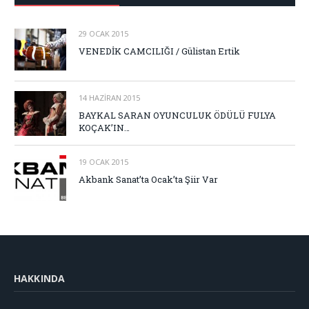
29 OCAK 2015
VENEDİK CAMCILIĞI / Gülistan Ertik
14 HAZIRAN 2015
BAYKAL SARAN OYUNCULUK ÖDÜLÜ FULYA
KOÇAK’IN…
19 OCAK 2015
Akbank Sanat’ta Ocak’ta Şiir Var
HAKKINDA