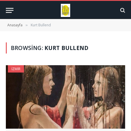
Anasayfa
Kurt Bullend
»
BROWSING:
KURT BULLEND
İZMIR