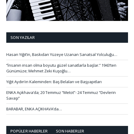
SON YAZILAR
Hasan Yiğit’in, Baskıdan Yüzeye Uzanan Sanatsal Yolculuğu…
‘’İnsanın insan olma boyutu güzel sanatlarla başlar.’’ 1943’ten
Günümüze; Mehmet Zeki Kuşoğlu…
Yiğit Aydın’ın Kaleminden: Baş Belaları ve Başyapıtları
ENKA Açıkhava’da; 20 Temmuz “Metot”- 24 Temmuz “Devlerin
Savaşı”
BARABAR, ENKA AÇIKHAVA’da…
POPÜLER HABERLER
SON HABERLER