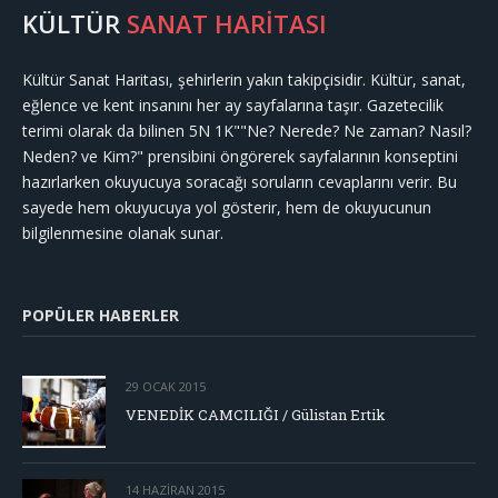
KÜLTÜR
SANAT HARİTASI
Kültür Sanat Haritası, şehirlerin yakın takipçisidir. Kültür, sanat,
eğlence ve kent insanını her ay sayfalarına taşır. Gazetecilik
terimi olarak da bilinen 5N 1K""Ne? Nerede? Ne zaman? Nasıl?
Neden? ve Kim?" prensibini öngörerek sayfalarının konseptini
hazırlarken okuyucuya soracağı soruların cevaplarını verir. Bu
sayede hem okuyucuya yol gösterir, hem de okuyucunun
bilgilenmesine olanak sunar.
POPÜLER HABERLER
29 OCAK 2015
VENEDİK CAMCILIĞI / Gülistan Ertik
14 HAZIRAN 2015