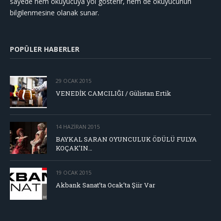
sayede hem okuyucuya yol gösterir, hem de okuyucunun
bilgilenmesine olanak sunar.
POPÜLER HABERLER
29 OCAK 2015
VENEDİK CAMCILIĞI / Gülistan Ertik
14 HAZIRAN 2015
BAYKAL SARAN OYUNCULUK ÖDÜLÜ FULYA
KOÇAK’IN…
19 OCAK 2015
Akbank Sanat’ta Ocak’ta Şiir Var