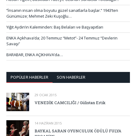
‘’İnsanın insan olma boyutu güzel sanatlarla başlar.’’ 1943’ten
Günümüze; Mehmet Zeki Kuşoğlu…
Yiğit Aydın’ın Kaleminden: Baş Belaları ve Başyapıtları
ENKA Açıkhava’da; 20 Temmuz “Metot”- 24 Temmuz “Devlerin
Savaşı”
BARABAR, ENKA AÇIKHAVA’da…
POPÜLER HABERLER
SON HABERLER
29 OCAK 2015
VENEDİK CAMCILIĞI / Gülistan Ertik
14 HAZIRAN 2015
BAYKAL SARAN OYUNCULUK ÖDÜLÜ FULYA