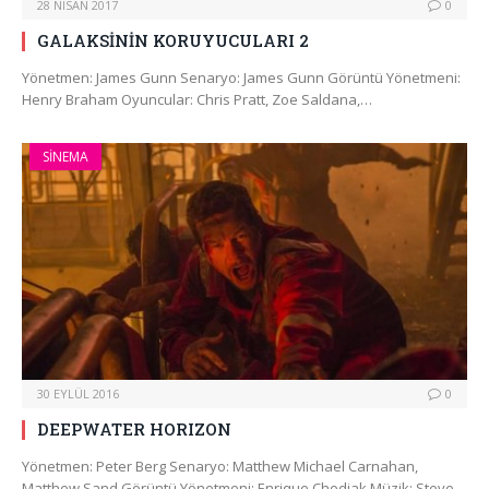
28 NISAN 2017
0
GALAKSİNİN KORUYUCULARI 2
Yönetmen: James Gunn Senaryo: James Gunn Görüntü Yönetmeni:
Henry Braham Oyuncular: Chris Pratt, Zoe Saldana,…
SINEMA
30 EYLÜL 2016
0
DEEPWATER HORIZON
Yönetmen: Peter Berg Senaryo: Matthew Michael Carnahan,
Matthew Sand Görüntü Yönetmeni: Enrique Chediak Müzik: Steve…