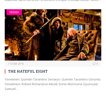
SINEMA
7 OCAK 2016
0
THE HATEFUL EIGHT
Yönetmen: Quentin Tarantino Senaryo: Quentin Tarantino Görüntü
Yönetmeni: Robert Richardson Müzik: Ennio Morricone Oyuncular:
Samuel…