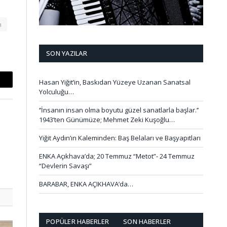
n
SON YAZILAR
Hasan Yiğit’in, Baskıdan Yüzeye Uzanan Sanatsal
mail
Yolculuğu…
‘’İnsanın insan olma boyutu güzel sanatlarla başlar.’’
1943’ten Günümüze; Mehmet Zeki Kuşoğlu…
Yiğit Aydın’ın Kaleminden: Baş Belaları ve Başyapıtları
ENKA Açıkhava’da; 20 Temmuz “Metot”- 24 Temmuz
“Devlerin Savaşı”
BARABAR, ENKA AÇIKHAVA’da…
POPÜLER HABERLER
SON HABERLER