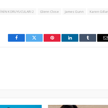
İNİN KORUYUCULARI 2
Glenn Close
James Gunn
Karen Gilla
Facebook
Twitter
Pinterest
LinkedIn
Tumblr
E