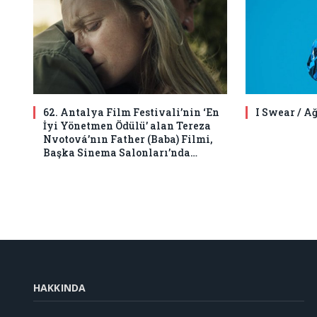
62. Antalya Film Festivali’nin ‘En
I Swear / A
İyi Yönetmen Ödülü’ alan Tereza
Nvotová’nın Father (Baba) Filmi,
Başka Sinema Salonları’nda…
HAKKINDA