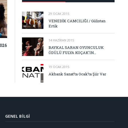
29 OCAK 2015
VENEDİK CAMCILIĞI / Gülistan
Ertik
14 HAZIRAN 2015
026
BAYKAL SARAN OYUNCULUK
ÖDÜLÜ FULYA KOÇAK’IN…
19 OCAK 2015
Akbank Sanat’ta Ocak’ta Şiir Var
GENEL BILGI