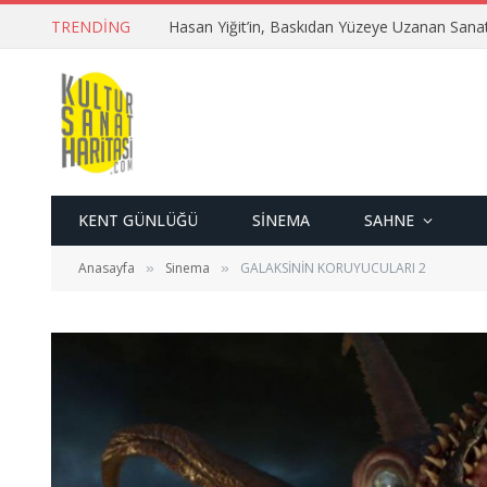
TRENDING
Hasan Yiğit’in, Baskıdan Yüzeye Uzanan Sana
KENT GÜNLÜĞÜ
SINEMA
SAHNE
Anasayfa
Sinema
GALAKSİNİN KORUYUCULARI 2
»
»