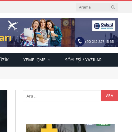
ÜZIK
YEME İÇME
SÖYLEŞI / YAZILAR
Video
oynatıcı