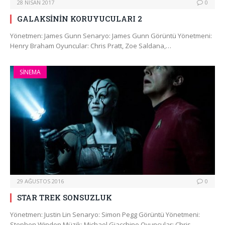
28 NISAN 2017
0
GALAKSİNİN KORUYUCULARI 2
Yönetmen: James Gunn Senaryo: James Gunn Görüntü Yönetmeni:
Henry Braham Oyuncular: Chris Pratt, Zoe Saldana,…
SINEMA
29 AĞUSTOS 2016
0
STAR TREK SONSUZLUK
Yönetmen: Justin Lin Senaryo: Simon Pegg Görüntü Yönetmeni:
Stephen Windon Müzik: Michael Giacchino Oyuncular: Chris…