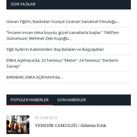
SON YAZILAR
Hasan Yiğit’in, Baskıdan Yüzeye Uzanan Sanatsal Yolculuğu…
‘’İnsanın insan olma boyutu güzel sanatlarla başlar.’’ 1943’ten
Günümüze; Mehmet Zeki Kuşoğlu…
Yiğit Aydın’ın Kaleminden: Baş Belaları ve Başyapıtları
ENKA Açıkhava’da; 20 Temmuz “Metot”- 24 Temmuz “Devlerin
Savaşı”
BARABAR, ENKA AÇIKHAVA’da…
POPÜLER HABERLER
SON HABERLER
29 OCAK 2015
VENEDİK CAMCILIĞI / Gülistan Ertik