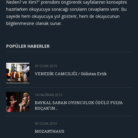
Neden? ve Kim?" prensibini öngörerek sayfalarının konseptini
hazırlarken okuyucuya soracağı soruların cevaplarını verir. Bu
sayede hem okuyucuya yol gösterir, hem de okuyucunun
bilgilenmesine olanak sunar.
POPÜLER HABERLER
29 OCAK 2015
VENEDİK CAMCILIĞI / Gülistan Ertik
14 HAZIRAN 2015
BAYKAL SARAN OYUNCULUK ÖDÜLÜ FULYA
KOÇAK’IN…
30 OCAK 2015
MOZARTHAUS