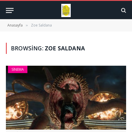
Anasayfa
Zoe Saldana
»
BROWSING:
ZOE SALDANA
SINEMA