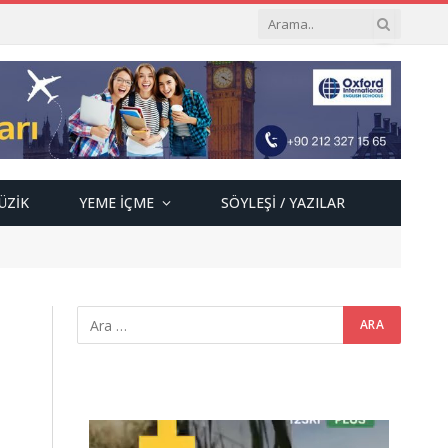
ÜZIK
YEME İÇME
SÖYLEŞI / YAZILAR
Video
oynatıcı