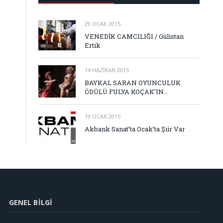
29 OCAK 2015
VENEDİK CAMCILIĞI / Gülistan
Ertik
14 HAZIRAN 2015
BAYKAL SARAN OYUNCULUK
ÖDÜLÜ FULYA KOÇAK’IN…
19 OCAK 2015
Akbank Sanat’ta Ocak’ta Şiir Var
GENEL BILGI