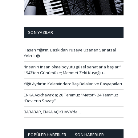
SON YAZILAR
Hasan Yiğit’in, Baskıdan Yüzeye Uzanan Sanatsal
Yolculuğu…
‘’İnsanın insan olma boyutu güzel sanatlarla başlar.’’
1943’ten Günümüze; Mehmet Zeki Kuşoğlu…
Yiğit Aydın’ın Kaleminden: Baş Belaları ve Başyapıtları
ENKA Açıkhava’da; 20 Temmuz “Metot”- 24 Temmuz
“Devlerin Savaşı”
BARABAR, ENKA AÇIKHAVA’da…
POPÜLER HABERLER
SON HABERLER