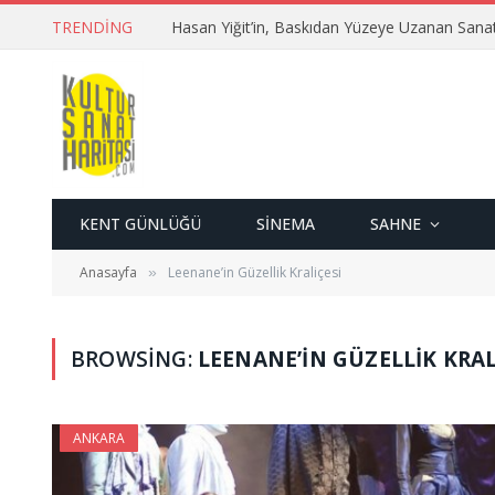
TRENDING
Hasan Yiğit’in, Baskıdan Yüzeye Uzanan Sana
KENT GÜNLÜĞÜ
SINEMA
SAHNE
Anasayfa
Leenane’in Güzellik Kraliçesi
»
BROWSING:
LEENANE’IN GÜZELLIK KRAL
ANKARA