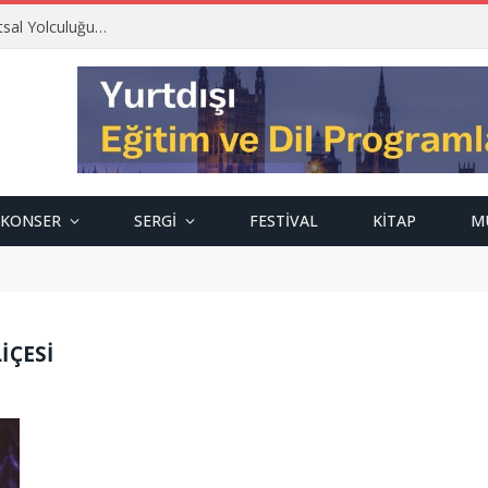
tsal Yolculuğu…
KONSER
SERGI
FESTIVAL
KITAP
M
IÇESI