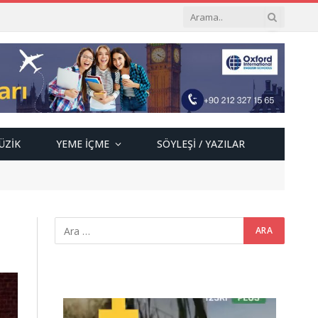
ÜZIK
YEME İÇME
SÖYLEŞI / YAZILAR
Video
oynatıcı