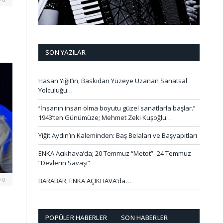
SON YAZILAR
Hasan Yiğit’in, Baskıdan Yüzeye Uzanan Sanatsal
Yolculuğu…
‘’İnsanın insan olma boyutu güzel sanatlarla başlar.’’
1943’ten Günümüze; Mehmet Zeki Kuşoğlu…
Yiğit Aydın’ın Kaleminden: Baş Belaları ve Başyapıtları
ENKA Açıkhava’da; 20 Temmuz “Metot”- 24 Temmuz
“Devlerin Savaşı”
0
BARABAR, ENKA AÇIKHAVA’da…
POPÜLER HABERLER
SON HABERLER