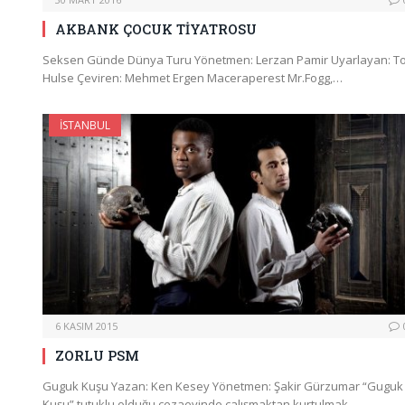
AKBANK ÇOCUK TİYATROSU
Seksen Günde Dünya Turu Yönetmen: Lerzan Pamir Uyarlayan: T
Hulse Çeviren: Mehmet Ergen Maceraperest Mr.Fogg,…
İSTANBUL
6 KASIM 2015
ZORLU PSM
Guguk Kuşu Yazan: Ken Kesey Yönetmen: Şakir Gürzumar “Guguk
Kuşu” tutuklu olduğu cezaevinde çalışmaktan kurtulmak…