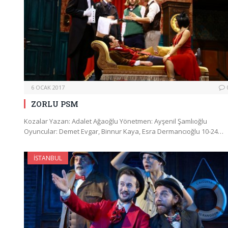
6 OCAK 2017
ZORLU PSM
Kozalar Yazan: Adalet Ağaoğlu Yönetmen: Ayşenil Şamlıoğlu
Oyuncular: Demet Evgar, Binnur Kaya, Esra Dermancıoğlu 10-24…
İSTANBUL