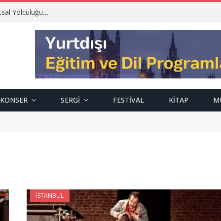
tsal Yolculuğu…
KONSER
SERGI
FESTIVAL
KITAP
M
İSTANBUL