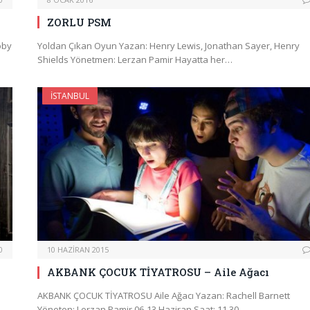
ZORLU PSM
oby
Yoldan Çıkan Oyun Yazan: Henry Lewis, Jonathan Sayer, Henry
Shields Yönetmen: Lerzan Pamir Hayatta her…
İSTANBUL
0
10 HAZIRAN 2015
AKBANK ÇOCUK TİYATROSU – Aile Ağacı
AKBANK ÇOCUK TİYATROSU Aile Ağacı Yazan: Rachell Barnett
Yöneten: Lerzan Pamir 06-13 Haziran Saat: 11.30…