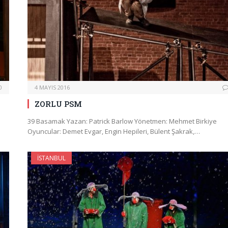
0
4 MAYIS 2016
ZORLU PSM
39 Basamak Yazan: Patrick Barlow Yönetmen: Mehmet Birkiye
Oyuncular: Demet Evgar, Engin Hepileri, Bülent Şakrak,…
İSTANBUL