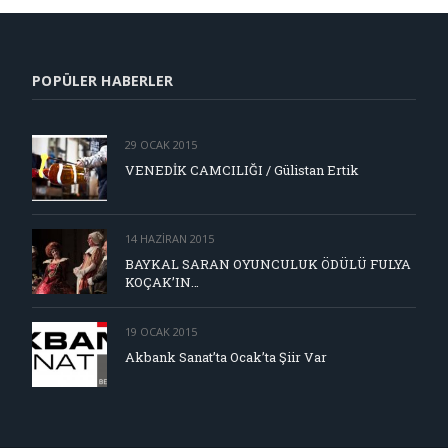
POPÜLER HABERLER
29 OCAK 2015
VENEDİK CAMCILIĞI / Gülistan Ertik
14 HAZIRAN 2015
BAYKAL SARAN OYUNCULUK ÖDÜLÜ FULYA
KOÇAK’IN…
19 OCAK 2015
Akbank Sanat’ta Ocak’ta Şiir Var