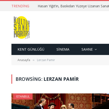
TRENDING
Hasan Yiğit’in, Baskıdan Yüzeye Uzanan Sana
KENT GÜNLÜĞÜ
SINEMA
SAHNE
Anasayfa
Lerzan Pamir
»
BROWSING:
LERZAN PAMIR
İSTANBUL