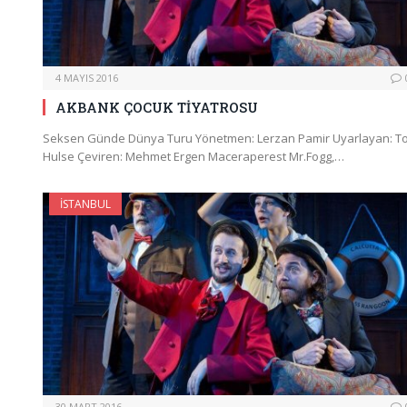
4 MAYIS 2016
AKBANK ÇOCUK TİYATROSU
Seksen Günde Dünya Turu Yönetmen: Lerzan Pamir Uyarlayan: T
Hulse Çeviren: Mehmet Ergen Maceraperest Mr.Fogg,…
İSTANBUL
30 MART 2016