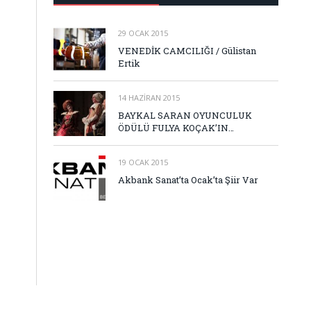
29 OCAK 2015
VENEDİK CAMCILIĞI / Gülistan
Ertik
14 HAZIRAN 2015
BAYKAL SARAN OYUNCULUK
ÖDÜLÜ FULYA KOÇAK’IN…
19 OCAK 2015
Akbank Sanat’ta Ocak’ta Şiir Var