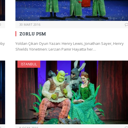
0
30 MART 2016
ZORLU PSM
oby
Yoldan Çıkan Oyun Yazan: Henry Lewis, Jonathan Sayer, Henry
Shields Yönetmen: Lerzan Pamir Hayatta her…
İSTANBUL
0
8 OCAK 2016