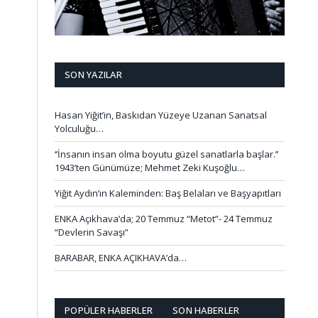
SON YAZILAR
Hasan Yiğit’in, Baskıdan Yüzeye Uzanan Sanatsal
Yolculuğu…
‘’İnsanın insan olma boyutu güzel sanatlarla başlar.’’
1943’ten Günümüze; Mehmet Zeki Kuşoğlu…
Yiğit Aydın’ın Kaleminden: Baş Belaları ve Başyapıtları
ENKA Açıkhava’da; 20 Temmuz “Metot”- 24 Temmuz
“Devlerin Savaşı”
BARABAR, ENKA AÇIKHAVA’da…
POPÜLER HABERLER
SON HABERLER