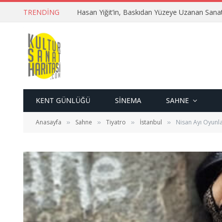
TRENDING
Hasan Yiğit’in, Baskıdan Yüzeye Uzanan Sana
KENT GÜNLÜĞÜ
SINEMA
SAHNE
Anasayfa
Sahne
Tiyatro
İstanbul
Nisan Ayı Oyunl
»
»
»
»