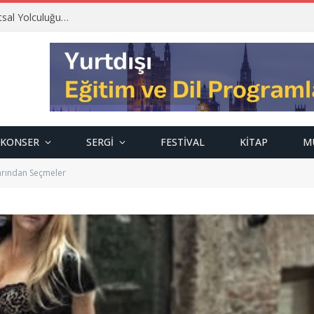
tsal Yolculuğu…
KONSER
SERGI
FESTIVAL
KITAP
M
arından Seçmeler