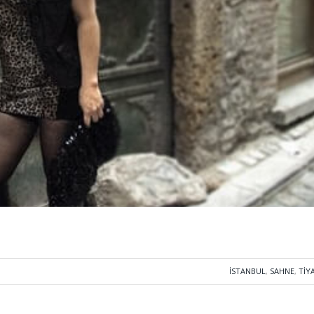
İSTANBUL
,
SAHNE
,
TIY