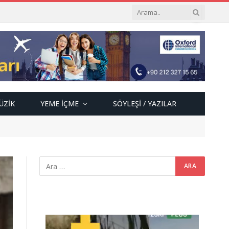
ÜZIK
YEME İÇME
SÖYLEŞI / YAZILAR
Video
oynatıcı