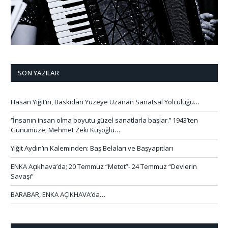
SON YAZILAR
Hasan Yiğit’in, Baskıdan Yüzeye Uzanan Sanatsal Yolculuğu…
‘’İnsanın insan olma boyutu güzel sanatlarla başlar.’’ 1943’ten
Günümüze; Mehmet Zeki Kuşoğlu…
Yiğit Aydın’ın Kaleminden: Baş Belaları ve Başyapıtları
ENKA Açıkhava’da; 20 Temmuz “Metot”- 24 Temmuz “Devlerin
Savaşı”
BARABAR, ENKA AÇIKHAVA’da…