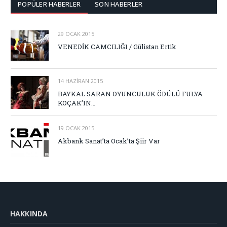
POPÜLER HABERLER
SON HABERLER
29 OCAK 2015
VENEDİK CAMCILIĞI / Gülistan Ertik
14 HAZIRAN 2015
BAYKAL SARAN OYUNCULUK ÖDÜLÜ FULYA
KOÇAK’IN…
19 OCAK 2015
Akbank Sanat’ta Ocak’ta Şiir Var
HAKKINDA