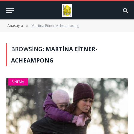
Anasayfa
Martina Eitner-Acheampong
»
BROWSING:
MARTINA EITNER-
ACHEAMPONG
SINEMA