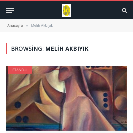
Anasayfa
Melih Akbıyık
»
BROWSING:
MELIH AKBIYIK
İSTANBUL