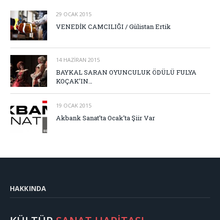
29 OCAK 2015
VENEDİK CAMCILIĞI / Gülistan Ertik
14 HAZIRAN 2015
BAYKAL SARAN OYUNCULUK ÖDÜLÜ FULYA
KOÇAK’IN…
19 OCAK 2015
Akbank Sanat’ta Ocak’ta Şiir Var
HAKKINDA