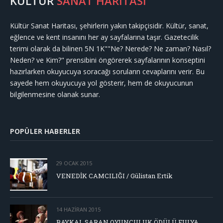
KÜLTÜR
SANAT HARİTASI
Kültür Sanat Haritası, şehirlerin yakın takipçisidir. Kültür, sanat,
eğlence ve kent insanını her ay sayfalarına taşır. Gazetecilik
terimi olarak da bilinen 5N 1K""Ne? Nerede? Ne zaman? Nasıl?
Neden? ve Kim?" prensibini öngörerek sayfalarının konseptini
hazırlarken okuyucuya soracağı soruların cevaplarını verir. Bu
sayede hem okuyucuya yol gösterir, hem de okuyucunun
bilgilenmesine olanak sunar.
POPÜLER HABERLER
29 OCAK 2015
VENEDİK CAMCILIĞI / Gülistan Ertik
14 HAZIRAN 2015
BAYKAL SARAN OYUNCULUK ÖDÜLÜ FULYA