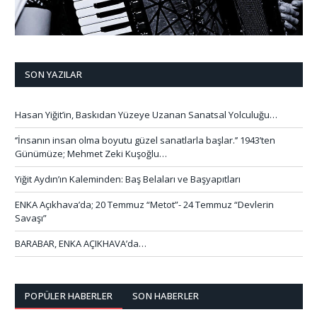
SON YAZILAR
Hasan Yiğit’in, Baskıdan Yüzeye Uzanan Sanatsal Yolculuğu…
‘’İnsanın insan olma boyutu güzel sanatlarla başlar.’’ 1943’ten
Günümüze; Mehmet Zeki Kuşoğlu…
Yiğit Aydın’ın Kaleminden: Baş Belaları ve Başyapıtları
ENKA Açıkhava’da; 20 Temmuz “Metot”- 24 Temmuz “Devlerin
Savaşı”
BARABAR, ENKA AÇIKHAVA’da…
POPÜLER HABERLER
SON HABERLER