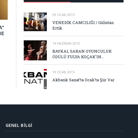
29 OCAK 2015
VENEDİK CAMCILIĞI / Gülistan
A”
Ertik
DE
14 HAZIRAN 2015
BAYKAL SARAN OYUNCULUK
ÖDÜLÜ FULYA KOÇAK’IN…
19 OCAK 2015
Akbank Sanat’ta Ocak’ta Şiir Var
GENEL BILGI