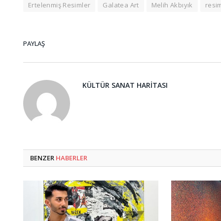
Ertelenmiş Resimler
Galatea Art
Melih Akbıyık
resim
PAYLAŞ
KÜLTÜR SANAT HARITASI
BENZER
HABERLER