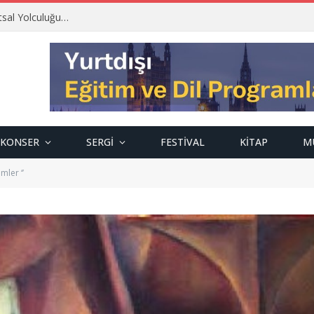
tsal Yolculuğu…
KONSER
SERGI
FESTIVAL
KITAP
M
mler ‘’