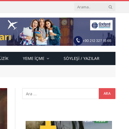
ÜZIK
YEME İÇME
SÖYLEŞI / YAZILAR
Video
oynatıcı