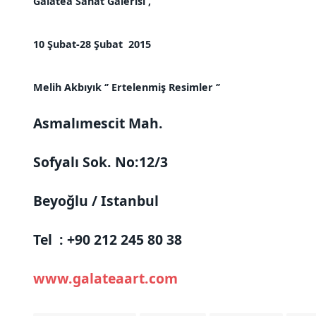
Galatea Sanat Galerisi ,
10 Şubat-28 Şubat 2015
Melih Akbıyık ‘’ Ertelenmiş Resimler ‘’
Asmalımescit Mah.
Sofyalı Sok. No:12/3
Beyoğlu / Istanbul
Tel : +90 212 245 80 38
www.galateaart.com