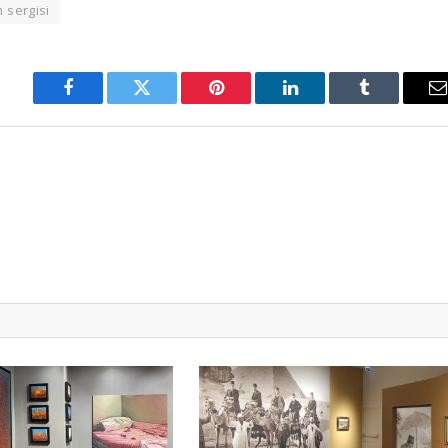
 sergisi
Facebook
Twitter
Pinterest
LinkedIn
Tumblr
E