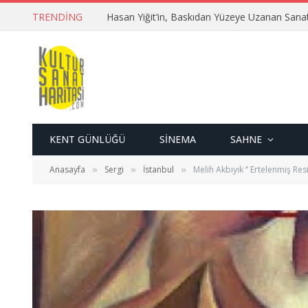
TRENDING
Hasan Yiğit’in, Baskıdan Yüzeye Uzanan Sana
KENT GÜNLÜĞÜ
SINEMA
SAHNE
Anasayfa
Sergi
İstanbul
Melih Akbıyık ‘’ Ertelenmiş Resi
»
»
»