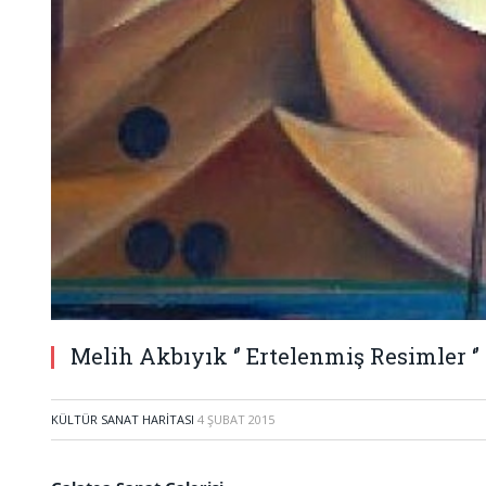
Melih Akbıyık ‘’ Ertelenmiş Resimler ‘’
KÜLTÜR SANAT HARITASI
4 ŞUBAT 2015