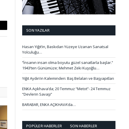
mail
SON YAZILAR
Hasan Yiğit’in, Baskıdan Yüzeye Uzanan Sanatsal
Yolculuğu…
‘’İnsanın insan olma boyutu güzel sanatlarla başlar.’’
1943’ten Günümüze; Mehmet Zeki Kuşoğlu…
Yiğit Aydın’ın Kaleminden: Baş Belaları ve Başyapıtları
ENKA Açıkhava’da; 20 Temmuz “Metot”- 24 Temmuz
“Devlerin Savaşı”
BARABAR, ENKA AÇIKHAVA’da…
POPÜLER HABERLER
SON HABERLER