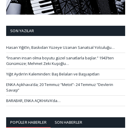
SON YAZILAR
Hasan Yiğit’in, Baskıdan Yüzeye Uzanan Sanatsal Yolculuğu…
‘’İnsanın insan olma boyutu güzel sanatlarla başlar.’’ 1943’ten
Günümüze; Mehmet Zeki Kuşoğlu…
Yiğit Aydın’ın Kaleminden: Baş Belaları ve Başyapıtları
ENKA Açıkhava’da; 20 Temmuz “Metot”- 24 Temmuz “Devlerin
Savaşı”
BARABAR, ENKA AÇIKHAVA’da…
POPÜLER HABERLER
SON HABERLER