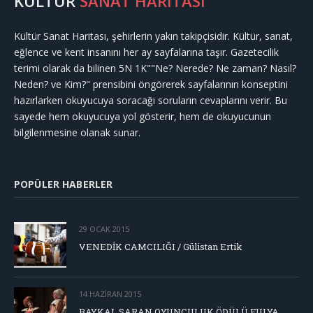
KÜLTÜR
SANAT HARİTASI
Kültür Sanat Haritası, şehirlerin yakın takipçisidir. Kültür, sanat,
eğlence ve kent insanını her ay sayfalarına taşır. Gazetecilik
terimi olarak da bilinen 5N 1K""Ne? Nerede? Ne zaman? Nasıl?
Neden? ve Kim?" prensibini öngörerek sayfalarının konseptini
hazırlarken okuyucuya soracağı soruların cevaplarını verir. Bu
sayede hem okuyucuya yol gösterir, hem de okuyucunun
bilgilenmesine olanak sunar.
POPÜLER HABERLER
29 OCAK 2015
VENEDİK CAMCILIĞI / Gülistan Ertik
14 HAZIRAN 2015
BAYKAL SARAN OYUNCULUK ÖDÜLÜ FULYA