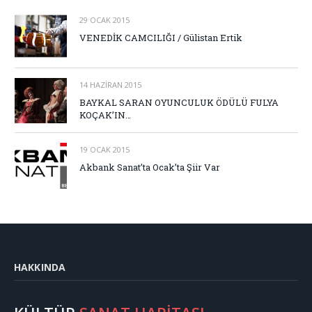
29 OCAK 2015
VENEDİK CAMCILIĞI / Gülistan Ertik
14 HAZIRAN 2015
BAYKAL SARAN OYUNCULUK ÖDÜLÜ FULYA
KOÇAK’IN…
19 OCAK 2015
Akbank Sanat’ta Ocak’ta Şiir Var
HAKKINDA