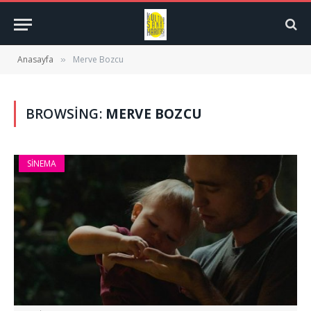
Anasayfa
Merve Bozcu
»
BROWSING:
MERVE BOZCU
SINEMA