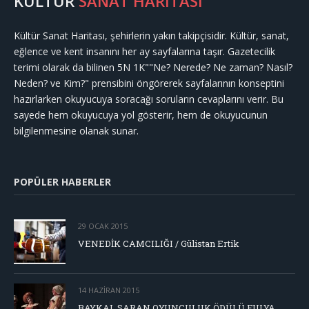
KÜLTÜR
SANAT HARİTASI
Kültür Sanat Haritası, şehirlerin yakın takipçisidir. Kültür, sanat,
eğlence ve kent insanını her ay sayfalarına taşır. Gazetecilik
terimi olarak da bilinen 5N 1K""Ne? Nerede? Ne zaman? Nasıl?
Neden? ve Kim?" prensibini öngörerek sayfalarının konseptini
hazırlarken okuyucuya soracağı soruların cevaplarını verir. Bu
sayede hem okuyucuya yol gösterir, hem de okuyucunun
bilgilenmesine olanak sunar.
POPÜLER HABERLER
29 OCAK 2015
VENEDİK CAMCILIĞI / Gülistan Ertik
14 HAZIRAN 2015
BAYKAL SARAN OYUNCULUK ÖDÜLÜ FULYA