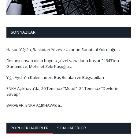
SON YAZILAR
Hasan Yiğit’in, Baskıdan Yüzeye Uzanan Sanatsal Yolculuğu…
‘’İnsanın insan olma boyutu güzel sanatlarla başlar.’’ 1943’ten
Günümüze; Mehmet Zeki Kuşoğlu…
Yiğit Aydın’ın Kaleminden: Baş Belaları ve Başyapıtları
ENKA Açıkhava’da; 20 Temmuz “Metot”- 24 Temmuz “Devlerin
Savaşı”
BARABAR, ENKA AÇIKHAVA’da…
POPÜLER HABERLER
SON HABERLER