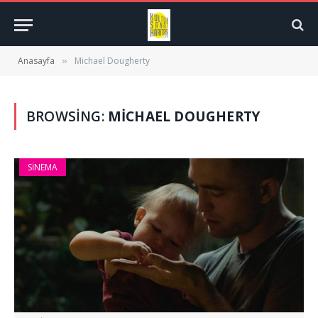
Anasayfa
Michael Dougherty
»
BROWSING:
MICHAEL DOUGHERTY
SINEMA