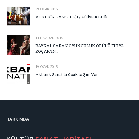
29 OCAK 2015
VENEDİK CAMCILIĞI / Gülistan Ertik
14 HAZIRAN 2015
BAYKAL SARAN OYUNCULUK ÖDÜLÜ FULYA
KOÇAK’IN…
19 OCAK 2015
Akbank Sanat’ta Ocak’ta Şiir Var
HAKKINDA