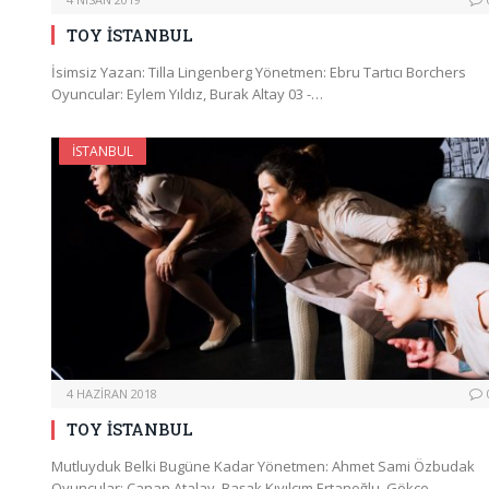
TOY İSTANBUL
İsimsiz Yazan: Tilla Lingenberg Yönetmen: Ebru Tartıcı Borchers
Oyuncular: Eylem Yıldız, Burak Altay 03 -…
İSTANBUL
4 HAZIRAN 2018
TOY İSTANBUL
Mutluyduk Belki Bugüne Kadar Yönetmen: Ahmet Sami Özbudak
Oyuncular: Canan Atalay, Başak Kıvılcım Ertanoğlu, Gökçe…