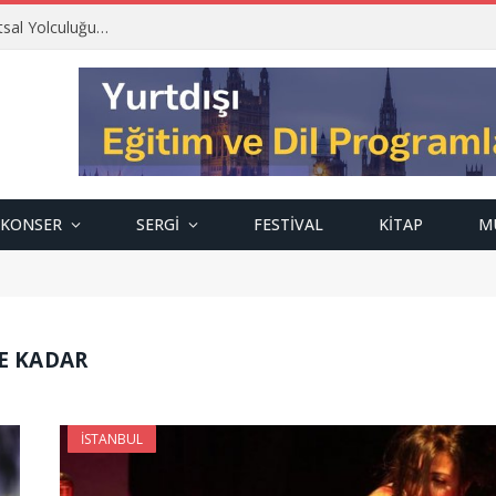
tsal Yolculuğu…
KONSER
SERGI
FESTIVAL
KITAP
M
E KADAR
İSTANBUL