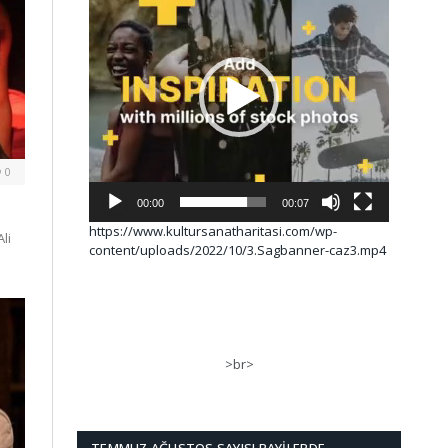
0
00:00
00:07
https://www.kultursanatharitasi.com/wp-
li
content/uploads/2022/10/3.Sagbanner-caz3.mp4
>br>