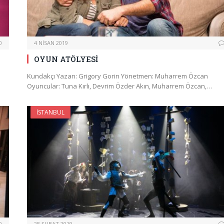
0
4 NISAN 2019
OYUN ATÖLYESİ
Kundakçı Yazan: Grigory Gorin Yönetmen: Muharrem Özcan
Oyuncular: Tuna Kırlı, Devrim Özder Akın, Muharrem Özcan,…
İSTANBUL
0
28 ŞUBAT 2019