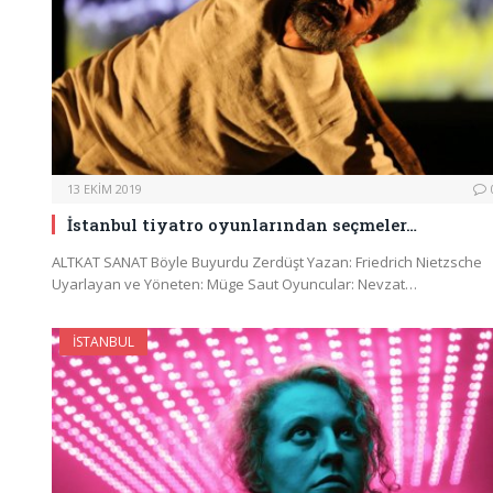
13 EKIM 2019
İstanbul tiyatro oyunlarından seçmeler…
ALTKAT SANAT Böyle Buyurdu Zerdüşt Yazan: Friedrich Nietzsche
Uyarlayan ve Yöneten: Müge Saut Oyuncular: Nevzat…
İSTANBUL