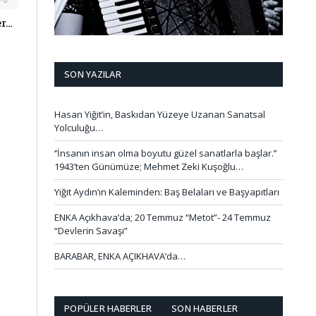
er…
SON YAZILAR
Hasan Yiğit’in, Baskıdan Yüzeye Uzanan Sanatsal
Yolculuğu…
‘’İnsanın insan olma boyutu güzel sanatlarla başlar.’’
1943’ten Günümüze; Mehmet Zeki Kuşoğlu…
Yiğit Aydın’ın Kaleminden: Baş Belaları ve Başyapıtları
ENKA Açıkhava’da; 20 Temmuz “Metot”- 24 Temmuz
“Devlerin Savaşı”
BARABAR, ENKA AÇIKHAVA’da…
POPÜLER HABERLER
SON HABERLER