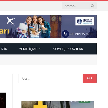
ÜZIK
YEME İÇME
SÖYLEŞI / YAZILAR
Video
oynatıcı