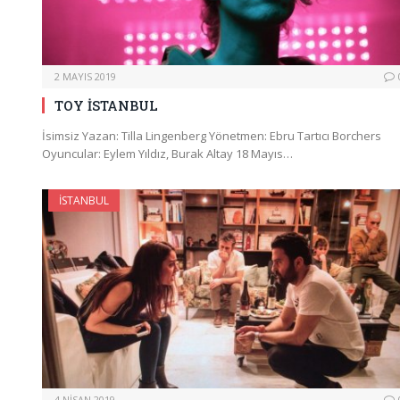
2 MAYIS 2019
TOY İSTANBUL
İsimsiz Yazan: Tilla Lingenberg Yönetmen: Ebru Tartıcı Borchers
Oyuncular: Eylem Yıldız, Burak Altay 18 Mayıs…
İSTANBUL
4 NISAN 2019