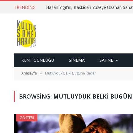
TRENDING
Hasan Yiğit’in, Baskıdan Yüzeye Uzanan Sana
KENT GÜNLÜĞÜ
SINEMA
SAHNE
Anasayfa
Mutluyduk Belki Bugüne Kadar
»
BROWSING:
MUTLUYDUK BELKI BUGÜN
GÖSTERI