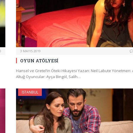
0
3 MAYIS 2019
OYUN ATÖLYESİ
Hansel ve Gretel’in Öteki Hikayesi Yazan: Neil Labute Yönetmen: A
Altuğ Oyuncular: Ayça Bingöl, Salih…
İSTANBUL