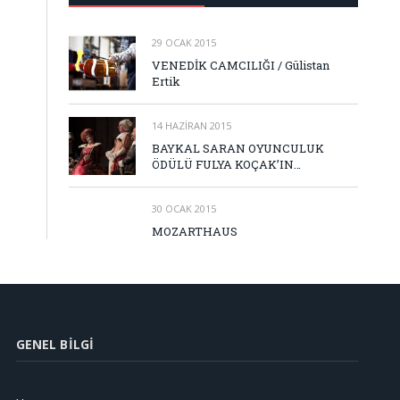
29 OCAK 2015
VENEDİK CAMCILIĞI / Gülistan
Ertik
14 HAZIRAN 2015
BAYKAL SARAN OYUNCULUK
ÖDÜLÜ FULYA KOÇAK’IN…
30 OCAK 2015
MOZARTHAUS
GENEL BILGI