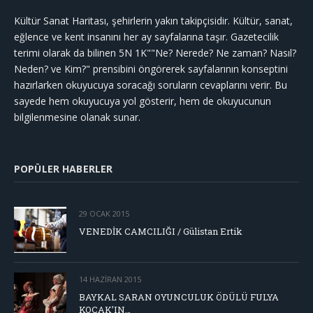
Kültür Sanat Haritası, şehirlerin yakın takipçisidir. Kültür, sanat,
eğlence ve kent insanını her ay sayfalarına taşır. Gazetecilik
terimi olarak da bilinen 5N 1K""Ne? Nerede? Ne zaman? Nasıl?
Neden? ve Kim?" prensibini öngörerek sayfalarının konseptini
hazırlarken okuyucuya soracağı soruların cevaplarını verir. Bu
sayede hem okuyucuya yol gösterir, hem de okuyucunun
bilgilenmesine olanak sunar.
POPÜLER HABERLER
29 OCAK 2015
VENEDİK CAMCILIĞI / Gülistan Ertik
14 HAZIRAN 2015
BAYKAL SARAN OYUNCULUK ÖDÜLÜ FULYA
KOÇAK’IN…