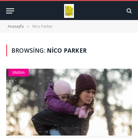
Anasayfa
Nico Parker
»
BROWSING:
NICO PARKER
SINEMA