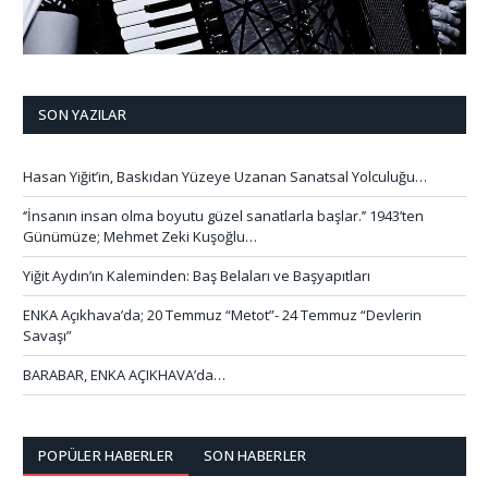
SON YAZILAR
Hasan Yiğit’in, Baskıdan Yüzeye Uzanan Sanatsal Yolculuğu…
‘’İnsanın insan olma boyutu güzel sanatlarla başlar.’’ 1943’ten
Günümüze; Mehmet Zeki Kuşoğlu…
Yiğit Aydın’ın Kaleminden: Baş Belaları ve Başyapıtları
ENKA Açıkhava’da; 20 Temmuz “Metot”- 24 Temmuz “Devlerin
Savaşı”
BARABAR, ENKA AÇIKHAVA’da…
POPÜLER HABERLER
SON HABERLER