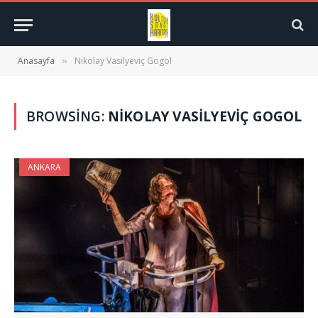
Anasayfa
Nikolay Vasilyeviç Gogol
»
BROWSING:
NIKOLAY VASILYEVIÇ GOGOL
ANKARA