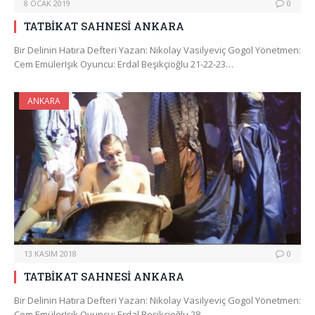
8 OCAK 2019
0
TATBİKAT SAHNESİ ANKARA
Bir Delinin Hatıra Defteri Yazan: Nikolay Vasilyeviç Gogol Yönetmen:
Cem EmülerIşık Oyuncu: Erdal Beşikçioğlu 21-22-23…
ANKARA
13 KASIM 2018
0
TATBİKAT SAHNESİ ANKARA
Bir Delinin Hatıra Defteri Yazan: Nikolay Vasilyeviç Gogol Yönetmen:
Cem EmülerIşık Oyuncu: Erdal Beşikçioğlu 28…