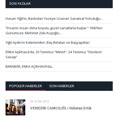
SON YAZILAR
Hasan Yiğit’in, Baskıdan Yüzeye Uzanan Sanatsal Yolculuğu…
‘’İnsanın insan olma boyutu güzel sanatlarla başlar.’’ 1943’ten
Günümüze; Mehmet Zeki Kuşoğlu…
Yiğit Aydın’ın Kaleminden: Baş Belaları ve Başyapıtları
ENKA Açıkhava’da; 20 Temmuz “Metot”- 24 Temmuz “Devlerin
Savaşı”
BARABAR, ENKA AÇIKHAVA’da…
POPÜLER HABERLER
SON HABERLER
29 OCAK 2015
VENEDİK CAMCILIĞI / Gülistan Ertik