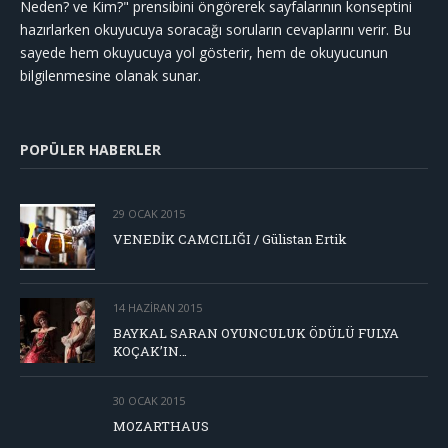
Neden? ve Kim?" prensibini öngörerek sayfalarının konseptini
hazırlarken okuyucuya soracağı soruların cevaplarını verir. Bu
sayede hem okuyucuya yol gösterir, hem de okuyucunun
bilgilenmesine olanak sunar.
POPÜLER HABERLER
29 OCAK 2015
VENEDİK CAMCILIĞI / Gülistan Ertik
14 HAZIRAN 2015
BAYKAL SARAN OYUNCULUK ÖDÜLÜ FULYA
KOÇAK’IN…
30 OCAK 2015
MOZARTHAUS