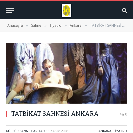
Anasayfa
Sahne
Tiyatro
Ankara
TATBİKAT SAHNESİ ANKARA
»
»
»
»
TATBİKAT SAHNESİ ANKARA
0
KÜLTÜR SANAT HARITASI
13 KASIM 2018
ANKARA
,
TIYATRO