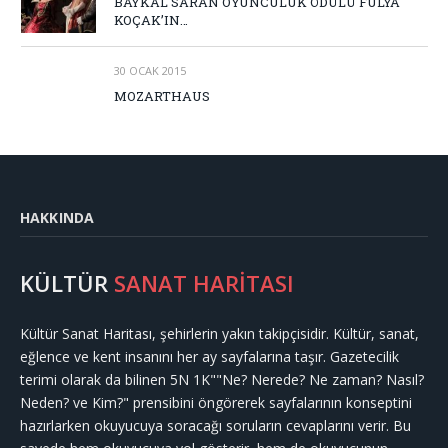
BAYKAL SARAN OYUNCULUK ÖDÜLÜ FULYA
KOÇAK’IN…
30 OCAK 2015
MOZARTHAUS
HAKKINDA
KÜLTÜR
SANAT HARİTASI
Kültür Sanat Haritası, şehirlerin yakın takipçisidir. Kültür, sanat,
eğlence ve kent insanını her ay sayfalarına taşır. Gazetecilik
terimi olarak da bilinen 5N 1K""Ne? Nerede? Ne zaman? Nasıl?
Neden? ve Kim?" prensibini öngörerek sayfalarının konseptini
hazırlarken okuyucuya soracağı soruların cevaplarını verir. Bu