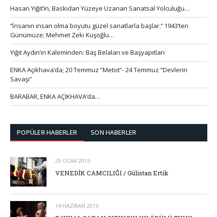
Hasan Yiğit’in, Baskıdan Yüzeye Uzanan Sanatsal Yolculuğu…
‘’İnsanın insan olma boyutu güzel sanatlarla başlar.’’ 1943’ten
Günümüze; Mehmet Zeki Kuşoğlu…
Yiğit Aydın’ın Kaleminden: Baş Belaları ve Başyapıtları
ENKA Açıkhava’da; 20 Temmuz “Metot”- 24 Temmuz “Devlerin
Savaşı”
BARABAR, ENKA AÇIKHAVA’da…
POPÜLER HABERLER
SON HABERLER
29 OCAK 2015
VENEDİK CAMCILIĞI / Gülistan Ertik
14 HAZIRAN 2015