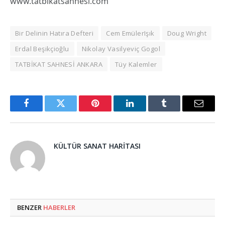
www.tatbikatsahnesi.com
Bir Delinin Hatıra Defteri
Cem EmülerIşık
Doug Wright
Erdal Beşikçioğlu
Nikolay Vasilyeviç Gogol
TATBİKAT SAHNESİ ANKARA
Tüy Kalemler
Facebook
Twitter
Pinterest
LinkedIn
Tumblr
Email
KÜLTÜR SANAT HARITASI
BENZER
HABERLER