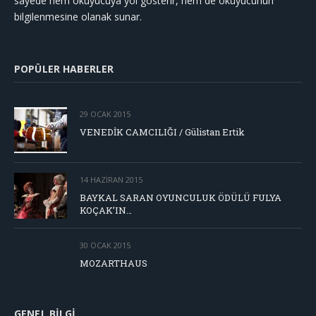
sayede hem okuyucuya yol gösterir, hem de okuyucunun
bilgilenmesine olanak sunar.
POPÜLER HABERLER
29 OCAK 2015
VENEDİK CAMCILIĞI / Gülistan Ertik
14 HAZIRAN 2015
BAYKAL SARAN OYUNCULUK ÖDÜLÜ FULYA
KOÇAK’IN…
30 OCAK 2015
MOZARTHAUS
GENEL BILGI