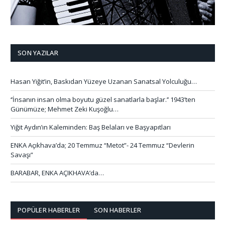
SON YAZILAR
Hasan Yiğit’in, Baskıdan Yüzeye Uzanan Sanatsal Yolculuğu…
‘’İnsanın insan olma boyutu güzel sanatlarla başlar.’’ 1943’ten
Günümüze; Mehmet Zeki Kuşoğlu…
Yiğit Aydın’ın Kaleminden: Baş Belaları ve Başyapıtları
ENKA Açıkhava’da; 20 Temmuz “Metot”- 24 Temmuz “Devlerin
Savaşı”
BARABAR, ENKA AÇIKHAVA’da…
POPÜLER HABERLER
SON HABERLER