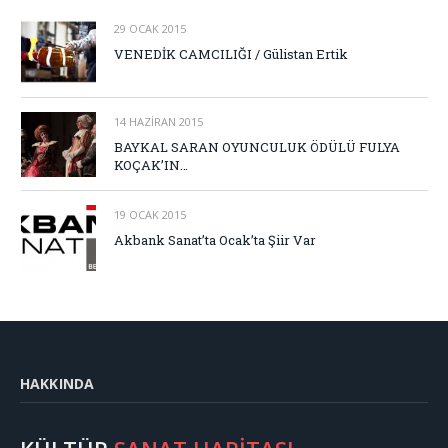
29 OCAK 2015
VENEDİK CAMCILIĞI / Gülistan Ertik
14 HAZIRAN 2015
BAYKAL SARAN OYUNCULUK ÖDÜLÜ FULYA
KOÇAK’IN…
19 OCAK 2015
Akbank Sanat’ta Ocak’ta Şiir Var
HAKKINDA