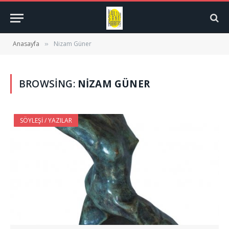
Anasayfa
Nizam Güner
»
BROWSING:
NIZAM GÜNER
SÖYLEŞI / YAZILAR