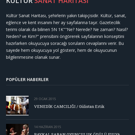
KÜLTÜR
SANAT HARİTASI
Kültür Sanat Haritası, şehirlerin yakın takipçisidir. Kültür, sanat,
eğlence ve kent insanını her ay sayfalarına taşır. Gazetecilik
terimi olarak da bilinen 5N 1K""Ne? Nerede? Ne zaman? Nasıl?
Neden? ve Kim?" prensibini öngörerek sayfalarının konseptini
hazırlarken okuyucuya soracağı soruların cevaplarını verir. Bu
sayede hem okuyucuya yol gösterir, hem de okuyucunun
bilgilenmesine olanak sunar.
POPÜLER HABERLER
29 OCAK 2015
VENEDİK CAMCILIĞI / Gülistan Ertik
14 HAZIRAN 2015
BAYKAL SARAN OYUNCULUK ÖDÜLÜ FULYA