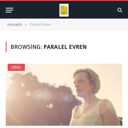
Anasayfa
Paralel Evren
»
BROWSING:
PARALEL EVREN
GENEL