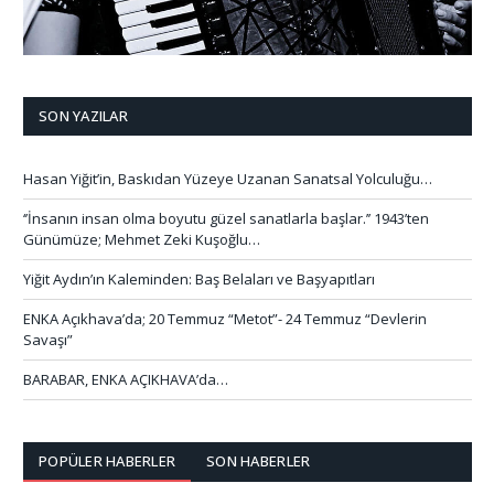
SON YAZILAR
Hasan Yiğit’in, Baskıdan Yüzeye Uzanan Sanatsal Yolculuğu…
‘’İnsanın insan olma boyutu güzel sanatlarla başlar.’’ 1943’ten
Günümüze; Mehmet Zeki Kuşoğlu…
Yiğit Aydın’ın Kaleminden: Baş Belaları ve Başyapıtları
ENKA Açıkhava’da; 20 Temmuz “Metot”- 24 Temmuz “Devlerin
Savaşı”
BARABAR, ENKA AÇIKHAVA’da…
POPÜLER HABERLER
SON HABERLER