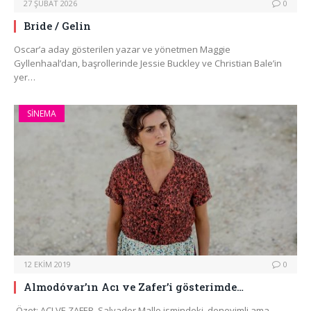
27 ŞUBAT 2026
0
Bride / Gelin
Oscar’a aday gösterilen yazar ve yönetmen Maggie
Gyllenhaal’dan, başrollerinde Jessie Buckley ve Christian Bale’in
yer…
SINEMA
12 EKIM 2019
0
Almodóvar’ın Acı ve Zafer’i gösterimde…
​ Özet: ACI VE ZAFER, Salvador Mallo ismindeki, deneyimli ama