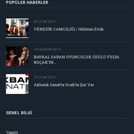
POPÜLER HABERLER
29 OCAK 2015
VENEDİK CAMCILIĞI / Gülistan Ertik
14 HAZIRAN 2015
BAYKAL SARAN OYUNCULUK ÖDÜLÜ FULYA
KOÇAK’IN…
19 OCAK 2015
Akbank Sanat’ta Ocak’ta Şiir Var
GENEL BILGI
Yapım