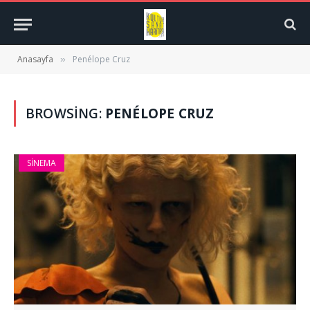
Anasayfa
Penélope Cruz
»
BROWSING:
PENÉLOPE CRUZ
SINEMA