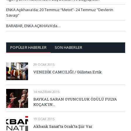
ENKA Açıkhava’da; 20 Temmuz “Metot”- 24 Temmuz “Devlerin
Savaşı”
BARABAR, ENKA AÇIKHAVA’da…
POPÜLER HABERLER
SON HABERLER
29 OCAK 2015
VENEDİK CAMCILIĞI / Gülistan Ertik
14 HAZIRAN 2015
BAYKAL SARAN OYUNCULUK ÖDÜLÜ FULYA
KOÇAK’IN…
19 OCAK 2015
Akbank Sanat’ta Ocak’ta Şiir Var