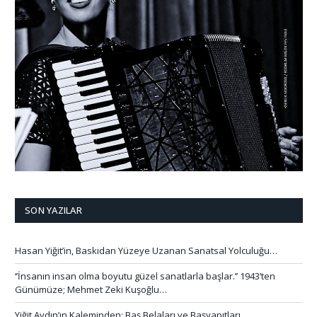
SON YAZILAR
Hasan Yiğit’in, Baskıdan Yüzeye Uzanan Sanatsal Yolculuğu…
‘’İnsanın insan olma boyutu güzel sanatlarla başlar.’’ 1943’ten
Günümüze; Mehmet Zeki Kuşoğlu…
Yiğit Aydın’ın Kaleminden: Baş Belaları ve Başyapıtları