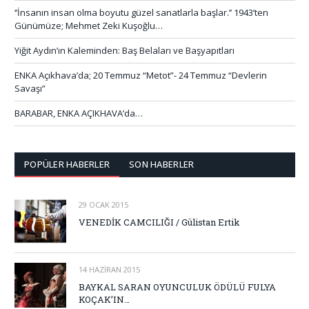
‘’İnsanın insan olma boyutu güzel sanatlarla başlar.’’ 1943’ten
Günümüze; Mehmet Zeki Kuşoğlu…
Yiğit Aydın’ın Kaleminden: Baş Belaları ve Başyapıtları
ENKA Açıkhava’da; 20 Temmuz “Metot”- 24 Temmuz “Devlerin
Savaşı”
BARABAR, ENKA AÇIKHAVA’da…
POPÜLER HABERLER
SON HABERLER
29 OCAK 2015
VENEDİK CAMCILIĞI / Gülistan Ertik
14 HAZIRAN 2015
BAYKAL SARAN OYUNCULUK ÖDÜLÜ FULYA
KOÇAK’IN…