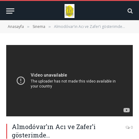
Anasayfa
Sinema
Almodóvar’ın Acı ve Zafer’i gösterimde…
»
»
Almodóvar’ın Acı ve Zafer’i
0
gösterimde…