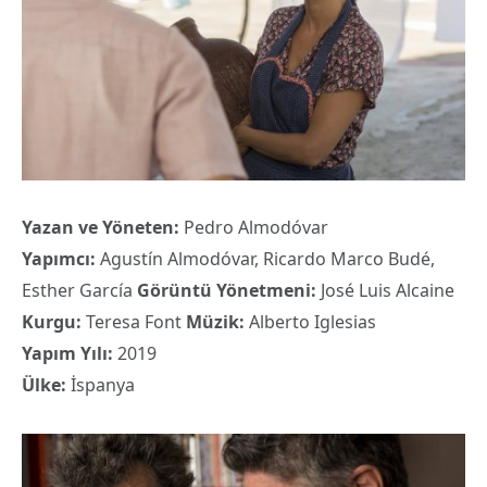
Yazan ve Yöneten:
Pedro Almodóvar
Yapımcı:
Agustín Almodóvar, Ricardo Marco Budé,
Esther García
Görüntü Yönetmeni:
José Luis Alcaine
Kurgu:
Teresa Font
Müzik:
Alberto Iglesias
Yapım Yılı:
2019
Ülke:
İspanya