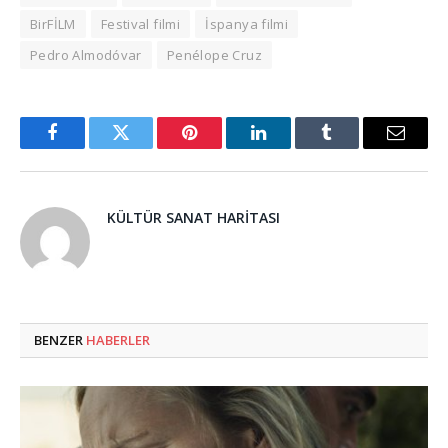
BirFİLM
Festival filmi
İspanya filmi
Pedro Almodóvar
Penélope Cruz
Facebook
Twitter
Pinterest
LinkedIn
Tumblr
Email
KÜLTÜR SANAT HARITASI
BENZER
HABERLER